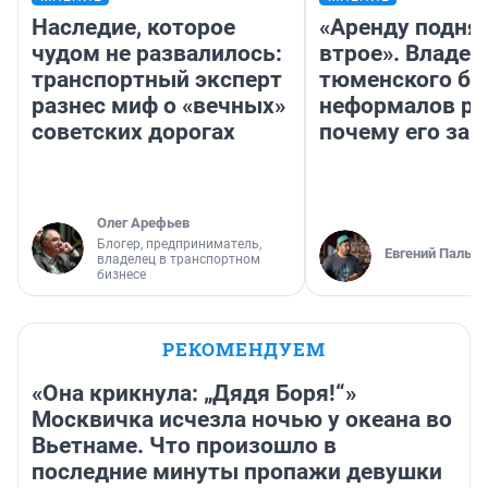
Наследие, которое
«Аренду подня
чудом не развалилось:
втрое». Владел
транспортный эксперт
тюменского ба
разнес миф о «вечных»
неформалов ра
советских дорогах
почему его за
Олег Арефьев
Блогер, предприниматель,
Евгений Пальян
владелец в транспортном
бизнесе
РЕКОМЕНДУЕМ
«Она крикнула: „Дядя Боря!“»
Москвичка исчезла ночью у океана во
Вьетнаме. Что произошло в
последние минуты пропажи девушки