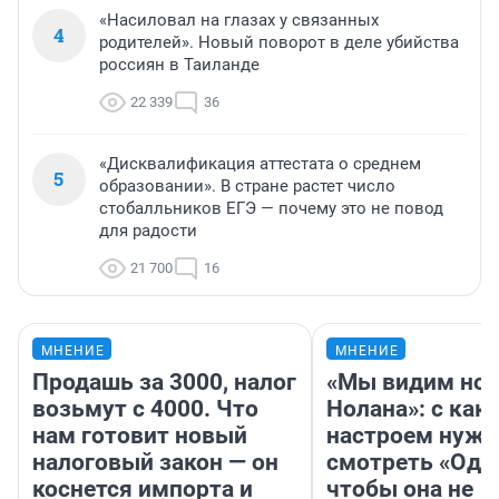
«Насиловал на глазах у связанных
4
родителей». Новый поворот в деле убийства
россиян в Таиланде
22 339
36
«Дисквалификация аттестата о среднем
5
образовании». В стране растет число
стобалльников ЕГЭ — почему это не повод
для радости
21 700
16
МНЕНИЕ
МНЕНИЕ
Продашь за 3000, налог
«Мы видим нов
возьмут с 4000. Что
Нолана»: с как
нам готовит новый
настроем нужн
налоговый закон — он
смотреть «Оди
коснется импорта и
чтобы она не