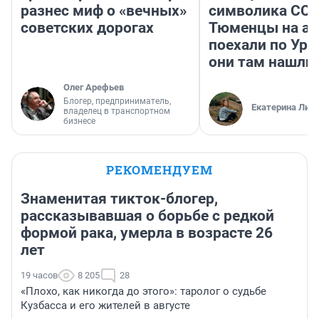
разнес миф о «вечных»
символика ССС
советских дорогах
Тюменцы на ав
поехали по Ура
они там нашли
Олег Арефьев
Блогер, предприниматель,
Екатерина Лит
владелец в транспортном
бизнесе
РЕКОМЕНДУЕМ
Знаменитая тикток-блогер,
рассказывавшая о борьбе с редкой
формой рака, умерла в возрасте 26
лет
19 часов
8 205
28
«Плохо, как никогда до этого»: таролог о судьбе
Кузбасса и его жителей в августе