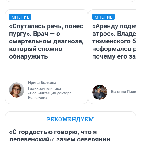
МНЕНИЕ
МНЕНИЕ
«Спуталась речь, понес
«Аренду подня
пургу». Врач — о
втрое». Владел
смертельном диагнозе,
тюменского ба
который сложно
неформалов ра
обнаружить
почему его за
Ирина Волкова
Главврач клиники
Евгений Пальян
«Реабилитация доктора
Волковой»
РЕКОМЕНДУЕМ
«С гордостью говорю, что я
деревенский»: зачем северянин