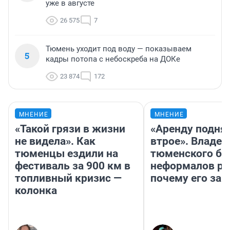
уже в августе
26 575
7
Тюмень уходит под воду — показываем
5
кадры потопа с небоскреба на ДОКе
23 874
172
МНЕНИЕ
МНЕНИЕ
«Такой грязи в жизни
«Аренду подня
не видела». Как
втрое». Владел
тюменцы ездили на
тюменского ба
фестиваль за 900 км в
неформалов ра
топливный кризис —
почему его за
колонка