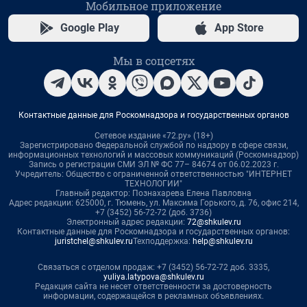
Мобильное приложение
Google Play
App Store
Мы в соцсетях
Контактные данные для Роскомнадзора и государственных органов
Сетевое издание «72.ру» (18+)
Зарегистрировано Федеральной службой по надзору в сфере связи,
информационных технологий и массовых коммуникаций (Роскомнадзор)
Запись о регистрации СМИ ЭЛ № ФС 77– 84674 от 06.02.2023 г.
Учредитель: Общество с ограниченной ответственностью "ИНТЕРНЕТ
ТЕХНОЛОГИИ"
Главный редактор: Познахарева Елена Павловна
Адрес редакции: 625000, г. Тюмень, ул. Максима Горького, д. 76, офис 214,
+7 (3452) 56-72-72 (доб. 3736)
Электронный адрес редакции:
72@shkulev.ru
Контактные данные для Роскомнадзора и государственных органов:
juristchel@shkulev.ru
Техподдержка:
help@shkulev.ru
Связаться с отделом продаж: +7 (3452) 56-72-72 доб. 3335,
yuliya.latypova@shkulev.ru
Редакция сайта не несет ответственности за достоверность
информации, содержащейся в рекламных объявлениях.