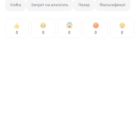
Vodka
Запрет на алкоголь
Лазер
Фальсификат
0
0
0
0
0