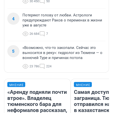
30 450
50
Потеряют голову от любви. Астрологи
4
предупреждают Раков о переменах в жизни
уже в августе
26 684
7
«Возможно, что-то закопали. Сейчас это
5
выносится в реку»: гидролог из Тюмени — о
вонючей Туре и причинах потопа
23 786
224
МНЕНИЕ
МНЕНИЕ
«Аренду подняли почти
Самая доступн
втрое». Владелец
заграница. Тю
тюменского бара для
отправился на
неформалов рассказал,
в казахстански