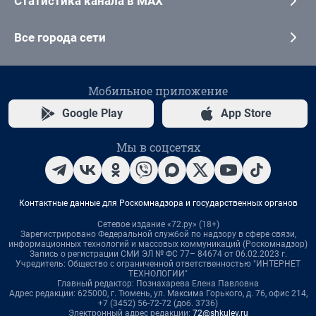
Статистика канала в MAX
Все города сети
Мобильное приложение
Google Play
App Store
Мы в соцсетях
Контактные данные для Роскомнадзора и государственных органов
Сетевое издание «72.ру» (18+)
Зарегистрировано Федеральной службой по надзору в сфере связи,
информационных технологий и массовых коммуникаций (Роскомнадзор)
Запись о регистрации СМИ ЭЛ № ФС 77– 84674 от 06.02.2023 г.
Учредитель: Общество с ограниченной ответственностью "ИНТЕРНЕТ
ТЕХНОЛОГИИ"
Главный редактор: Познахарева Елена Павловна
Адрес редакции: 625000, г. Тюмень, ул. Максима Горького, д. 76, офис 214,
+7 (3452) 56-72-72 (доб. 3736)
Электронный адрес редакции:
72@shkulev.ru