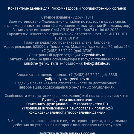
Контактные данные для Роскомнадзора и государственных органов
Сетевое издание «72.ру» (18+)
Зарегистрировано Федеральной службой по надзору в сфере связи,
информационных технологий и массовых коммуникаций (Роскомнадзор)
Запись о регистрации СМИ ЭЛ № ФС 77– 84674 от 06.02.2023 г.
Учредитель: Общество с ограниченной ответственностью "ИНТЕРНЕТ
ТЕХНОЛОГИИ"
Главный редактор: Познахарева Елена Павловна
Адрес редакции: 625000, г. Тюмень, ул. Максима Горького, д. 76, офис 214,
+7 (3452) 56-72-72 (доб. 3736)
Электронный адрес редакции:
72@shkulev.ru
Контактные данные для Роскомнадзора и государственных органов:
juristchel@shkulev.ru
Техподдержка:
help@shkulev.ru
Связаться с отделом продаж: +7 (3452) 56-72-72 доб. 3335,
yuliya.latypova@shkulev.ru
Редакция сайта не несет ответственности за достоверность
информации, содержащейся в рекламных объявлениях.
Особенности эксплуатации (использования) веб-портала регулируются:
Руководством пользователя
Описанием функциональных характеристик ПО
Условиями использования веб-портала и политикой
конфиденциальности персональных данных
Веб-портал распространяется в виде интернет-сервиса, специальные
действия по установке на стороне пользователя не требуются
Политика использования cookies