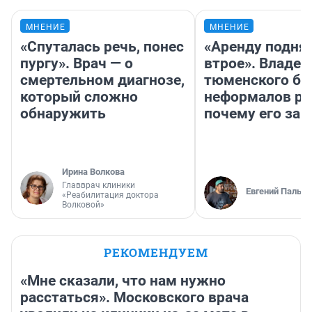
МНЕНИЕ
МНЕНИЕ
«Спуталась речь, понес
«Аренду подня
пургу». Врач — о
втрое». Владел
смертельном диагнозе,
тюменского ба
который сложно
неформалов ра
обнаружить
почему его за
Ирина Волкова
Главврач клиники
Евгений Пальян
«Реабилитация доктора
Волковой»
РЕКОМЕНДУЕМ
«Мне сказали, что нам нужно
расстаться». Московского врача