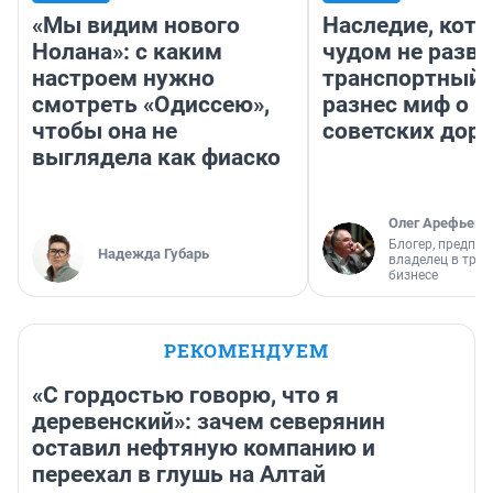
«Мы видим нового
Наследие, кото
Нолана»: с каким
чудом не разва
настроем нужно
транспортный 
смотреть «Одиссею»,
разнес миф о 
чтобы она не
советских доро
выглядела как фиаско
Олег Арефьев
Блогер, предпри
Надежда Губарь
владелец в тра
бизнесе
РЕКОМЕНДУЕМ
«С гордостью говорю, что я
деревенский»: зачем северянин
оставил нефтяную компанию и
переехал в глушь на Алтай