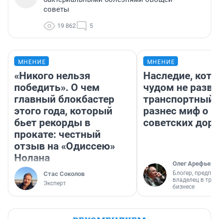
советы
19 862
5
МНЕНИЕ
МНЕНИЕ
«Никого нельзя
Наследие, кото
победить». О чем
чудом не разва
главный блокбастер
транспортный 
этого года, который
разнес миф о 
бьет рекорды в
советских доро
прокате: честный
отзыв на «Одиссею»
Нолана
Олег Арефьев
Блогер, предпри
Стас Соколов
владелец в тра
Эксперт
бизнесе