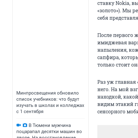
ставку Nokia, в
«золото»). Мы р
себя представля
После первого ж
имиджевая вари
напыления, кож
сапфира, котор
только стоит он
Раз уж главная
него. На мой вз
Минпросвещения обновило
находкой, какой
список учебников: что будут
видим этакий г
изучать в школах и колледжах
сенсорного моби
с 1 сентября
В Тюмени мужчина
поцарапал десятки машин во
дворе. На восстановление