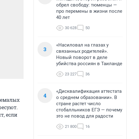
обрел свободу: тюменцы —
про перемены в жизни после
40 лет
30 628
50
«Насиловал на глазах у
3
связанных родителей».
Новый поворот в деле
убийства россиян в Таиланде
23 227
36
«Дисквалификация аттестата
4
о среднем образовании». В
немалых
стране растет число
ресуют.
стобалльников ЕГЭ — почему
т, если
это не повод для радости
21 800
16