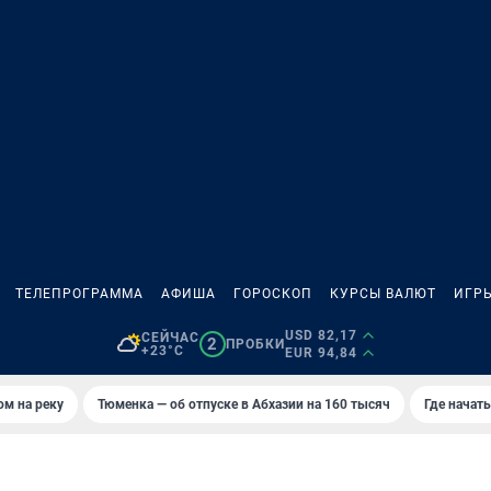
ТЕЛЕПРОГРАММА
АФИША
ГОРОСКОП
КУРСЫ ВАЛЮТ
ИГР
USD 82,17
СЕЙЧАС
2
ПРОБКИ
+23°C
EUR 94,84
ом на реку
Тюменка — об отпуске в Абхазии на 160 тысяч
Где начат