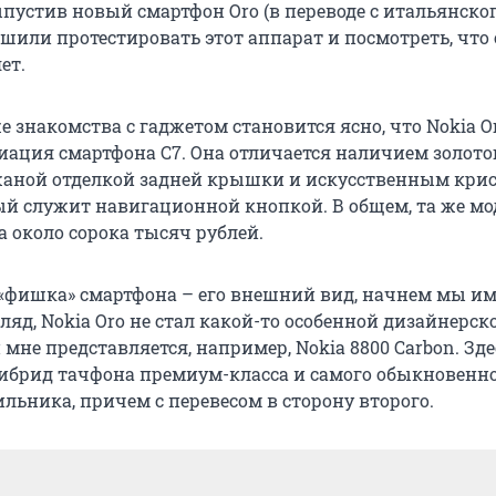
ыпустив новый смартфон Oro (в переводе с итальянско
ешили протестировать этот аппарат и посмотреть, что 
ет.
е знакомства с гаджетом становится ясно, что Nokia Or
ация смартфона C7. Она отличается наличием золото
аной отделкой задней крышки и искусственным кри
ый служит навигационной кнопкой. В общем, та же мо
а около сорока тысяч рублей.
 «фишка» смартфона – его внешний вид, начнем мы им
гляд, Nokia Oro не стал какой-то особенной дизайнерск
 мне представляется, например, Nokia 8800 Carbon. Зд
ибрид тачфона премиум-класса и самого обыкновенн
льника, причем с перевесом в сторону второго.