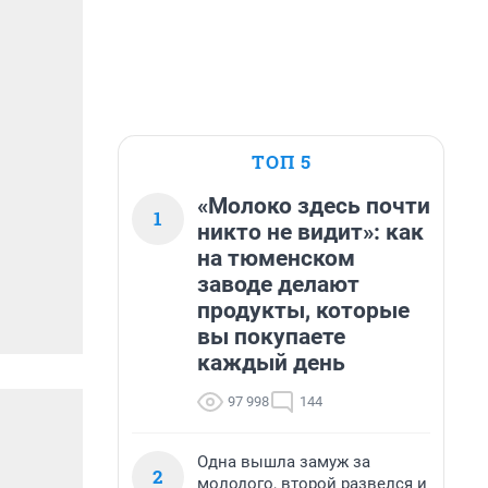
ТОП 5
«Молоко здесь почти
1
никто не видит»: как
на тюменском
заводе делают
продукты, которые
вы покупаете
каждый день
97 998
144
Одна вышла замуж за
2
молодого, второй развелся и