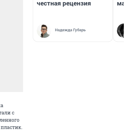
честная рецензия
марке
Надежда Губарь
ка
тали с
аленного
 пластик.