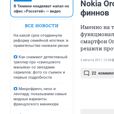
Nokia Or
В Тюмени неадекват напал на
финнов
офис «Россетей» — видео
ВСЕ НОВОСТИ
Именно на т
функциональ
На какой срок отодвинули
смартфон Or
реформу семейной ипотеки: в
правительстве назвали риски
решили прот
Как снимают детективный
3 августа 2011, 15:28
триллер про «свинцового
маньяка» со звездами
сериалов: фото со съемок и
22
коммен
первые подробности
Микрофренч, неон и
леопард: показываем самые
модные варианты
французского маникюра