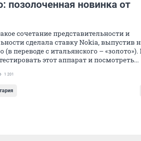
o: позолоченная новинка от
акое сочетание представительности и
ности сделала ставку Nokia, выпустив 
o (в переводе с итальянского – «золото»)
естировать этот аппарат и посмотреть...
1 201
тария