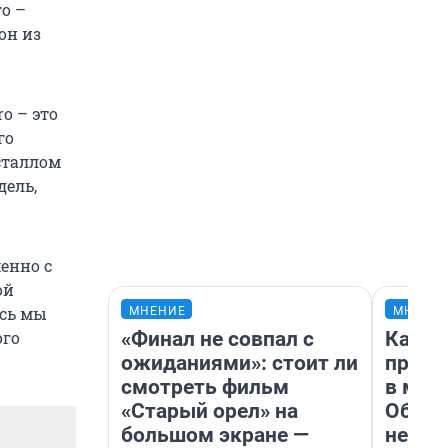
го –
он из
o – это
го
сталлом
дель,
енно с
ой
есь мы
МНЕНИЕ
МНЕНИ
«Финал не совпал с
Какие
ого
ожиданиями»: стоит ли
проду
смотреть фильм
в маг
«Старый орел» на
Обзор
большом экране —
неско