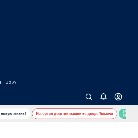
Ы
ZODY
ь новую жизнь?
Испортил десятки машин во дворе Тюмени