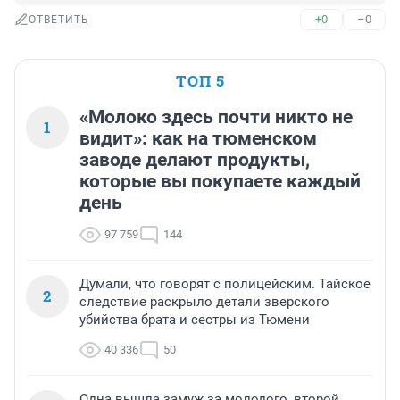
+0
–0
ОТВЕТИТЬ
ТОП 5
«Молоко здесь почти никто не
1
видит»: как на тюменском
заводе делают продукты,
которые вы покупаете каждый
день
97 759
144
Думали, что говорят с полицейским. Тайское
2
следствие раскрыло детали зверского
убийства брата и сестры из Тюмени
40 336
50
Одна вышла замуж за молодого, второй