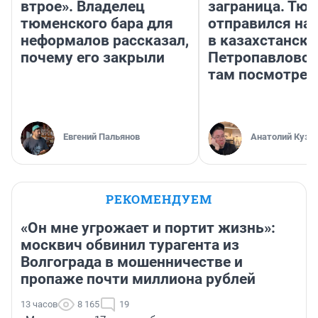
втрое». Владелец
заграница. Тю
тюменского бара для
отправился на
неформалов рассказал,
в казахстански
почему его закрыли
Петропавловск
там посмотрет
Евгений Пальянов
Анатолий Кузн
РЕКОМЕНДУЕМ
«Он мне угрожает и портит жизнь»:
москвич обвинил турагента из
Волгограда в мошенничестве и
пропаже почти миллиона рублей
13 часов
8 165
19