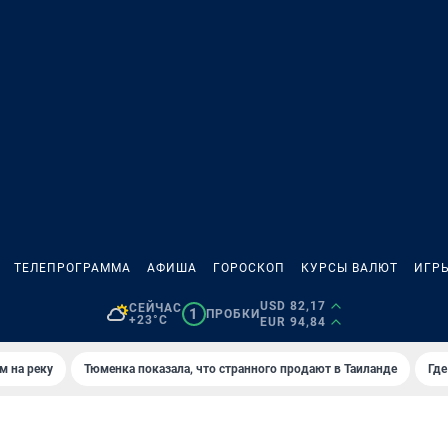
ТЕЛЕПРОГРАММА
АФИША
ГОРОСКОП
КУРСЫ ВАЛЮТ
ИГР
USD 82,17
СЕЙЧАС
1
ПРОБКИ
+23°C
EUR 94,84
м на реку
Тюменка показала, что странного продают в Таиланде
Где