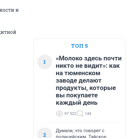
ности и
дитной
ТОП 5
«Молоко здесь почти
1
никто не видит»: как
на тюменском
заводе делают
продукты, которые
вы покупаете
каждый день
97 522
144
Думали, что говорят с
2
полицейским. Тайское