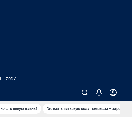
Ы
ZODY
 начать новую жизнь?
Где взять питьевую воду тюменцам — адреса