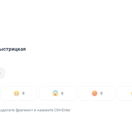
Быстрицкая
к
0
0
0
ыделите фрагмент и нажмите Ctrl+Enter