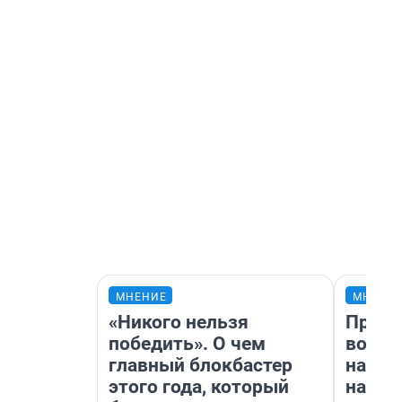
МНЕНИЕ
МНЕНИ
«Никого нельзя
Прода
победить». О чем
возьм
главный блокбастер
нам г
этого года, который
налог