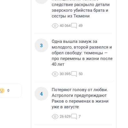
следствие раскрыло детали
зверского убийства брата и
сестры из Тюмени
40 064
49
Одна вышла замуж за
3
молодого, второй развелся и
обрел свободу: тюменцы —
про перемены в жизни после
40 лет
30 395
50
Потеряют голову от любви.
0
4
Астрологи предупреждают
Раков о переменах в жизни
уже в августе
26 629
7