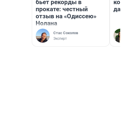
бьет рекорды в
косне
прокате: честный
даже 
отзыв на «Одиссею»
Нолана
Стас Соколов
Эксперт