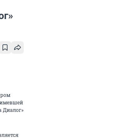
ог»
ором
 имевшей
а Диалог»
вляется