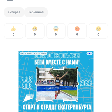
Лотерея
Терминал
0
0
0
0
0
РЕКЛАМА • EA-M.ORG