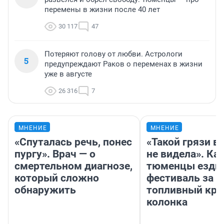
перемены в жизни после 40 лет
30 117
47
Потеряют голову от любви. Астрологи
5
предупреждают Раков о переменах в жизни
уже в августе
26 316
7
МНЕНИЕ
МНЕНИЕ
«Спуталась речь, понес
«Такой грязи в
пургу». Врач — о
не видела». Ка
смертельном диагнозе,
тюменцы ездил
который сложно
фестиваль за 9
обнаружить
топливный кри
колонка