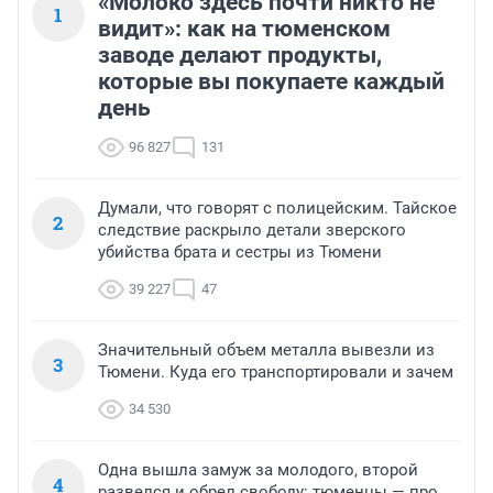
«Молоко здесь почти никто не
1
видит»: как на тюменском
заводе делают продукты,
которые вы покупаете каждый
день
96 827
131
Думали, что говорят с полицейским. Тайское
2
следствие раскрыло детали зверского
убийства брата и сестры из Тюмени
39 227
47
Значительный объем металла вывезли из
3
Тюмени. Куда его транспортировали и зачем
34 530
Одна вышла замуж за молодого, второй
4
развелся и обрел свободу: тюменцы — про