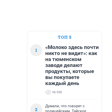
ТОП 5
«Молоко здесь почти
1
никто не видит»: как
на тюменском
заводе делают
продукты, которые
вы покупаете
каждый день
96 958
Думали, что говорят с
2
полицейским. Тайское