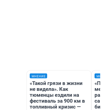
МНЕНИЕ
МНЕНИ
«Такой грязи в жизни
«Поку
не видела». Как
мешке
тюменцы ездили на
расска
фестиваль за 900 км в
самом
топливный кризис —
бизне