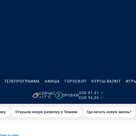
ТЕЛЕПРОГРАММА
АФИША
ГОРОСКОП
КУРСЫ ВАЛЮТ
ИГР
USD 81,41
СЕЙЧАС
3
ПРОБКИ
+17°C
EUR 94,06
еку
Открыли новую развязку в Тюмени
Где начать новую жизнь?