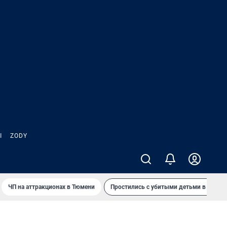
Ы
ZODY
ЧП на аттракционах в Тюмени
Простились с убитыми детьми в Таила