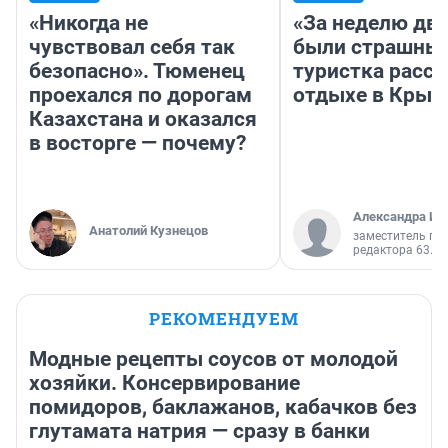
«Никогда не
«За неделю две
чувствовал себя так
были страшные
безопасно». Тюменец
туристка расск
проехался по дорогам
отдыхе в Крым
Казахстана и оказался
в восторге — почему?
Александра Ис
Анатолий Кузнецов
заместитель гл
редактора 63.RU
РЕКОМЕНДУЕМ
Модные рецепты соусов от молодой
хозяйки. Консервирование
помидоров, баклажанов, кабачков без
глутамата натрия — сразу в банки