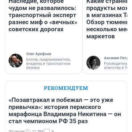
Наследие, которое
Какие странны
чудом не развалилось:
продукты можн
транспортный эксперт
в магазинах Та
разнес миф о «вечных»
Обзор тюменки
советских дорогах
несколько мес
маркетов
Олег Арефьев
Аксиния Петро
Блогер, предприниматель,
владелец в транспортном
Руководитель м
бизнесе
агентства в Тю
РЕКОМЕНДУЕМ
«Позавтракал и побежал — это уже
привычка»: история пермского
марафонца Владимира Никитина — он
стал чемпионом РФ 35 раз
20 часов
11 793
9