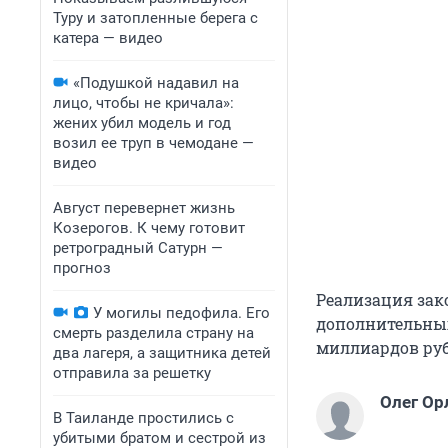
Туру и затопленные берега с
катера — видео
«Подушкой надавил на
лицо, чтобы не кричала»:
жених убил модель и год
возил ее труп в чемодане —
видео
Август перевернет жизнь
Козерогов. К чему готовит
ретроградный Сатурн —
прогноз
Реализация зако
У могилы педофила. Его
дополнительных
смерть разделила страну на
миллиардов руб
два лагеря, а защитника детей
отправила за решетку
Олег Ор
В Таиланде простились с
убитыми братом и сестрой из