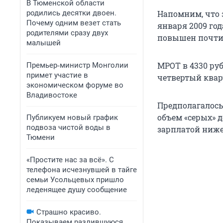
В Тюменской области
родились десятки двоен.
Напомним, что 
Почему одним везет стать
января 2009 год
родителями сразу двух
повышен почти в
малышей
МРОТ в 4330 ру
Премьер‑министр Монголии
примет участие в
четвертый кварт
экономическом форуме во
Владивостоке
Предполагалось
объем «серых» 
Публикуем новый график
подвоза чистой воды в
зарплатой ниже
Тюмени
«Простите нас за всё». С
телефона исчезнувшей в тайге
семьи Усольцевых пришло
леденящее душу сообщение
Страшно красиво.
Показываем разлившуюся