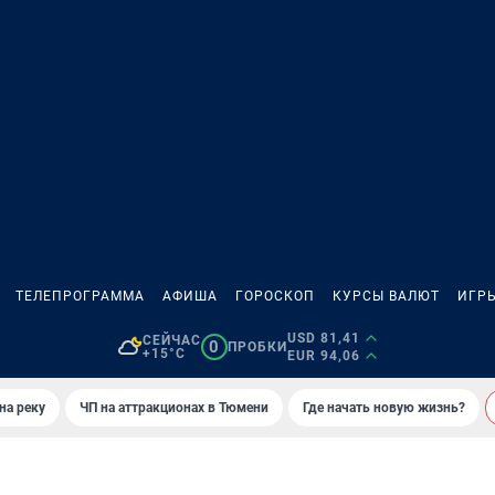
ТЕЛЕПРОГРАММА
АФИША
ГОРОСКОП
КУРСЫ ВАЛЮТ
ИГР
USD 81,41
СЕЙЧАС
0
ПРОБКИ
+15°C
EUR 94,06
на реку
ЧП на аттракционах в Тюмени
Где начать новую жизнь?