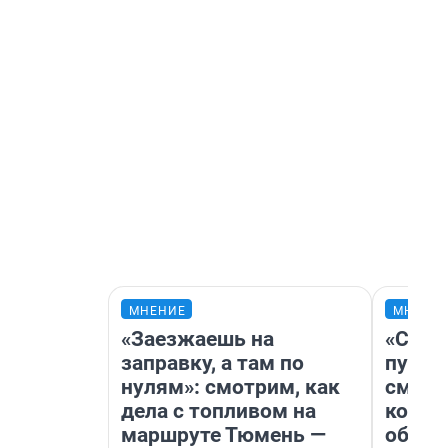
МНЕНИЕ
МНЕНИ
«Заезжаешь на
«Спут
заправку, а там по
пургу»
нулям»: смотрим, как
смерт
дела с топливом на
котор
маршруте Тюмень —
обнар