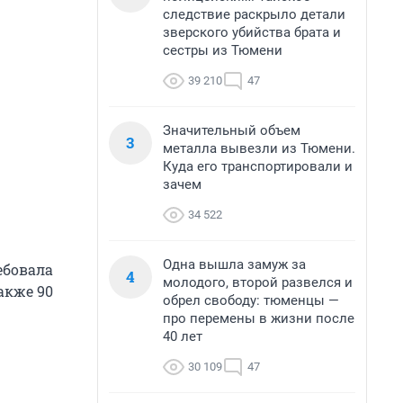
следствие раскрыло детали
зверского убийства брата и
сестры из Тюмени
39 210
47
Значительный объем
3
металла вывезли из Тюмени.
Куда его транспортировали и
зачем
34 522
Одна вышла замуж за
ебовала
4
молодого, второй развелся и
акже 90
обрел свободу: тюменцы —
про перемены в жизни после
40 лет
30 109
47