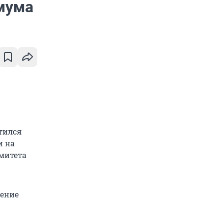
мума
тился
и на
митета
шение