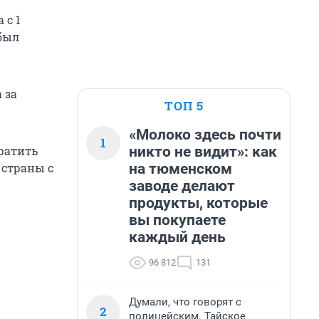
 с 1
 был
 за
ТОП 5
«Молоко здесь почти
1
никто не видит»: как
ратить
на тюменском
 страны с
заводе делают
продукты, которые
вы покупаете
каждый день
96 812
131
Думали, что говорят с
2
полицейским. Тайское