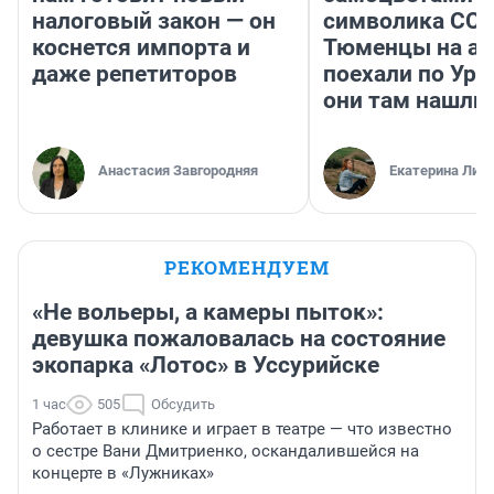
налоговый закон — он
символика ССС
коснется импорта и
Тюменцы на ав
даже репетиторов
поехали по Ура
они там нашли
Анастасия Завгородняя
Екатерина Лит
РЕКОМЕНДУЕМ
«Не вольеры, а камеры пыток»:
девушка пожаловалась на состояние
экопарка «Лотос» в Уссурийске
1 час
505
Обсудить
Работает в клинике и играет в театре — что известно
о сестре Вани Дмитриенко, оскандалившейся на
концерте в «Лужниках»