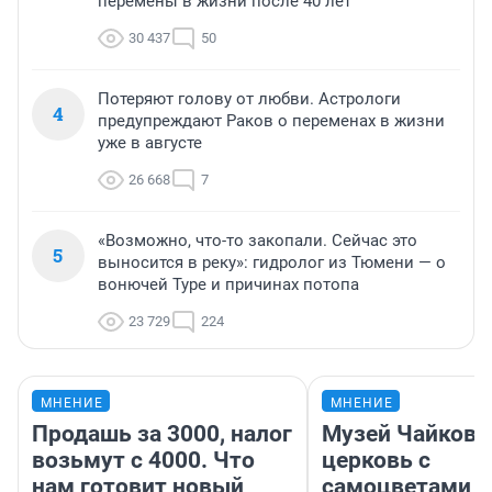
перемены в жизни после 40 лет
30 437
50
Потеряют голову от любви. Астрологи
4
предупреждают Раков о переменах в жизни
уже в августе
26 668
7
«Возможно, что-то закопали. Сейчас это
5
выносится в реку»: гидролог из Тюмени — о
вонючей Туре и причинах потопа
23 729
224
МНЕНИЕ
МНЕНИЕ
Продашь за 3000, налог
Музей Чайковс
возьмут с 4000. Что
церковь с
нам готовит новый
самоцветами и