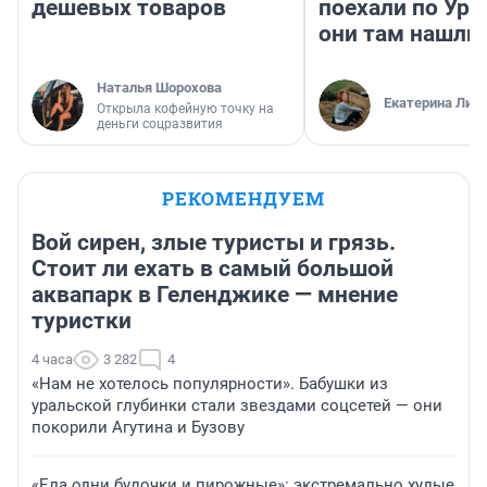
дешевых товаров
поехали по Ура
они там нашли
Наталья Шорохова
Екатерина Лит
Открыла кофейную точку на
деньги соцразвития
РЕКОМЕНДУЕМ
Вой сирен, злые туристы и грязь.
Стоит ли ехать в самый большой
аквапарк в Геленджике — мнение
туристки
4 часа
3 282
4
«Нам не хотелось популярности». Бабушки из
уральской глубинки стали звездами соцсетей — они
покорили Агутина и Бузову
«Ела одни булочки и пирожные»: экстремально худые