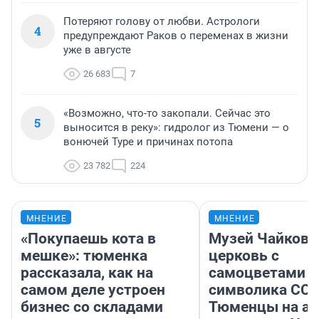
Потеряют голову от любви. Астрологи
4
предупреждают Раков о переменах в жизни
уже в августе
26 683
7
«Возможно, что-то закопали. Сейчас это
5
выносится в реку»: гидролог из Тюмени — о
вонючей Туре и причинах потопа
23 782
224
МНЕНИЕ
МНЕНИЕ
«Покупаешь кота в
Музей Чайковс
мешке»: тюменка
церковь с
рассказала, как на
самоцветами и
самом деле устроен
символика ССС
бизнес со складами
Тюменцы на ав