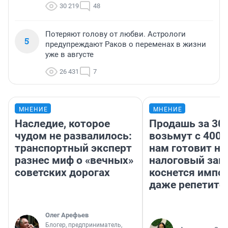
30 219
48
Потеряют голову от любви. Астрологи
5
предупреждают Раков о переменах в жизни
уже в августе
26 431
7
МНЕНИЕ
МНЕНИЕ
Наследие, которое
Продашь за 300
чудом не развалилось:
возьмут с 4000
транспортный эксперт
нам готовит н
разнес миф о «вечных»
налоговый зако
советских дорогах
коснется импор
даже репетито
Олег Арефьев
Блогер, предприниматель,