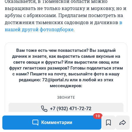
Оказывается, в Тюменской области можно
выращивать не только картошку и морковку, но и
арбузы с абрикосами. Предлагаем посмотреть на
достижения тюменских садоводов и дачников
в
нашей другой фотоподборке
.
Вам тоже есть чем похвастаться? Вы заядлый
дачник и знаете, как вырастить самые вкусные на
свете овощи и фрукты? Или вырастили овощ или
фрукт гигантских размеров? Готовы поделиться этим
с нами? Пишите на почту, высылайте фото в нашу
редакцию: 72@iportal.ru или в любой из этих
мессенджеров:
ЗВОНИТЕ
+7 (932) 471-72-72
10
МЫ В СОЦСЕТЯХ
Комментарии