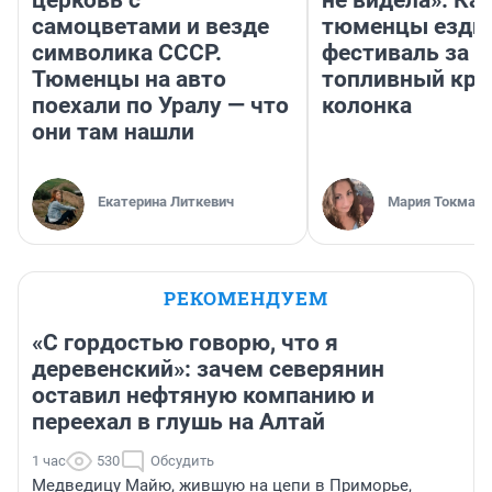
самоцветами и везде
тюменцы ездил
символика СССР.
фестиваль за 9
Тюменцы на авто
топливный кри
поехали по Уралу — что
колонка
они там нашли
Екатерина Литкевич
Мария Токмако
РЕКОМЕНДУЕМ
«С гордостью говорю, что я
деревенский»: зачем северянин
оставил нефтяную компанию и
переехал в глушь на Алтай
1 час
530
Обсудить
Медведицу Майю, жившую на цепи в Приморье,