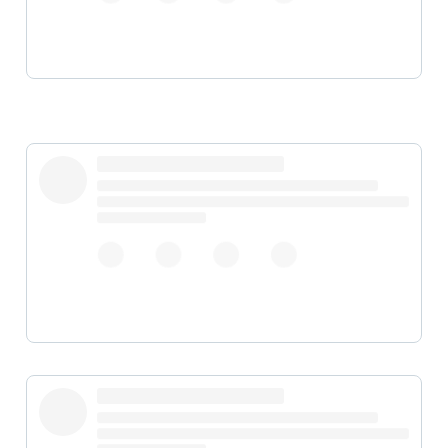
pic.twitter.com/Uopd4QeC0v
pic.twitter.com/m5vSDfgcQa