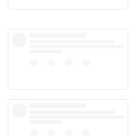
pic.twitter.com/YJkrBsFy5B
pic.twitter.com/2o9bRSR53H