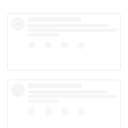
pic.twitter.com/34G1SVX6u1
pic.twitter.com/y8hG7lOJSP