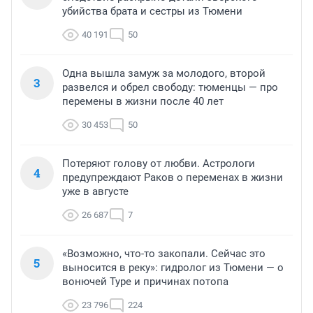
убийства брата и сестры из Тюмени
40 191
50
Одна вышла замуж за молодого, второй
3
развелся и обрел свободу: тюменцы — про
перемены в жизни после 40 лет
30 453
50
Потеряют голову от любви. Астрологи
4
предупреждают Раков о переменах в жизни
уже в августе
26 687
7
«Возможно, что-то закопали. Сейчас это
5
выносится в реку»: гидролог из Тюмени — о
вонючей Туре и причинах потопа
23 796
224