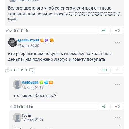
Белого цвета это чтоб со снегом слиться от гнева 
жильцов при порыве трассы 🤣🤣🤣🤣🤣🤣🤣🤣🤣🤣🤣🤣
🤣🤣
+4
–0
ОТВЕТИТЬ
едкийнатрий
16 мая, 20:30
кто разрешил им покупать иномарку на козённые 
деньги? им положено ларгус и гранту покупать
+14
–1
ОТВЕТИТЬ
3
Кайфуций
16 мая, 21:56
что такое кОзённые?
+3
–0
ОТВЕТИТЬ
Гость
17 мая, 01:59