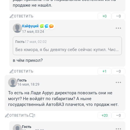
продаже не нашёл.
+0
–0
ОТВЕТИТЬ
Кайфуций
17 мая, 03:24
Гость
17 мая, 02:02
Без юмора, я бы девятку себе сейчас купил. Чисто ради прикола. Но в нормальном состоянии их на продаже не нашёл.
в чём прикол?
+1
–0
ОТВЕТИТЬ
Гость
16 мая, 18:29
То есть на Ладе Аурус директора повозить они не 
могут? Не войдёт по габаритам? А ныне 
государственный АвтоВАЗ плачется, что продаж нет.
+20
–0
ОТВЕТИТЬ
1
Гость