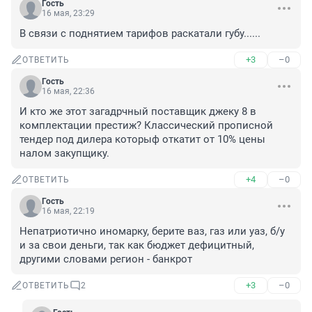
Гость
16 мая, 23:29
В связи с поднятием тарифов раскатали губу......
+3
–0
ОТВЕТИТЬ
Гость
16 мая, 22:36
И кто же этот загадрчный поставщик джеку 8 в 
комплектации престиж? Классический прописной 
тендер под дилера которыф откатит от 10% цены 
налом закупщику.
+4
–0
ОТВЕТИТЬ
Гость
16 мая, 22:19
Непатриотично иномарку, берите ваз, газ или уаз, б/у 
и за свои деньги, так как бюджет дефицитный, 
другими словами регион - банкрот
+3
–0
ОТВЕТИТЬ
2