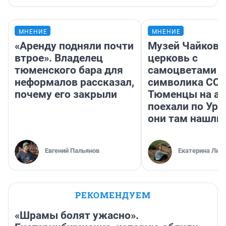
МНЕНИЕ
МНЕНИЕ
«Аренду подняли почти
Музей Чайковс
втрое». Владелец
церковь с
тюменского бара для
самоцветами и
неформалов рассказал,
символика ССС
почему его закрыли
Тюменцы на ав
поехали по Ура
они там нашли
Евгений Пальянов
Екатерина Лит
РЕКОМЕНДУЕМ
«Шрамы болят ужасно».