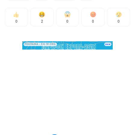
0
2
0
0
0
РЕКЛАМА • EA-M.ORG