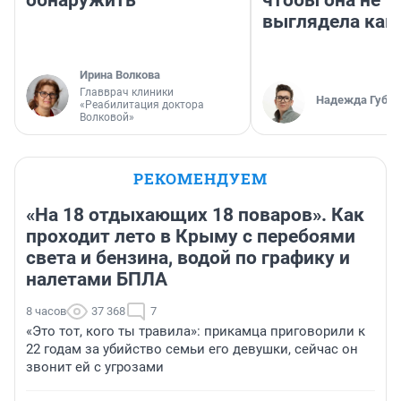
обнаружить
чтобы она не
выглядела как
Ирина Волкова
Главврач клиники
Надежда Губар
«Реабилитация доктора
Волковой»
РЕКОМЕНДУЕМ
«На 18 отдыхающих 18 поваров». Как
проходит лето в Крыму с перебоями
света и бензина, водой по графику и
налетами БПЛА
8 часов
37 368
7
«Это тот, кого ты травила»: прикамца приговорили к
22 годам за убийство семьи его девушки, сейчас он
звонит ей с угрозами