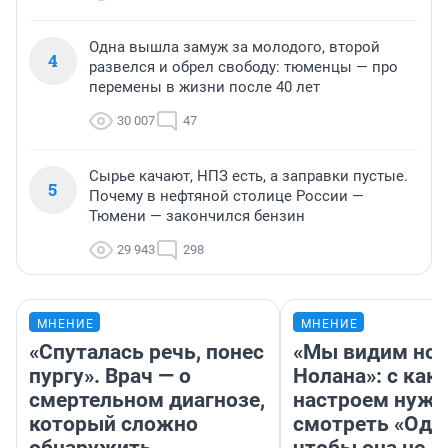
Одна вышла замуж за молодого, второй
4
развелся и обрел свободу: тюменцы — про
перемены в жизни после 40 лет
30 007
47
Сырье качают, НПЗ есть, а заправки пустые.
5
Почему в нефтяной столице России —
Тюмени — закончился бензин
29 943
298
МНЕНИЕ
МНЕНИЕ
«Спуталась речь, понес
«Мы видим нов
пургу». Врач — о
Нолана»: с как
смертельном диагнозе,
настроем нужн
который сложно
смотреть «Оди