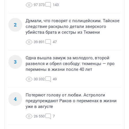
97 373
143
Думали, что говорят с полицейским. Тайское
2
следствие раскрыло детали зверского
убийства брата и сестры из Тюмени
39 891
47
Одна вышла замуж за молодого, второй
3
развелся и обрел свободу: тюменцы — про
перемены в жизни после 40 лет
30 332
49
Потеряют голову от любви. Астрологи
4
предупреждают Раков о переменах в жизни
уже в августе
26 550
7