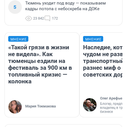
Тюмень уходит под воду — показываем
5
кадры потопа с небоскреба на ДОКе
23 842
172
МНЕНИЕ
МНЕНИЕ
«Такой грязи в жизни
Наследие, кото
не видела». Как
чудом не разва
тюменцы ездили на
транспортный 
фестиваль за 900 км в
разнес миф о 
топливный кризис —
советских доро
колонка
Олег Арефьев
Блогер, предпри
Мария Токмакова
владелец в тра
бизнесе