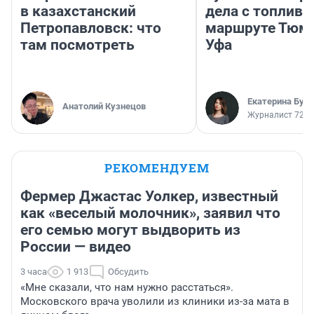
в казахстанский
дела с топливо
Петропавловск: что
маршруте Тюм
там посмотреть
Уфа
Екатерина Бур
Анатолий Кузнецов
Журналист 72.R
РЕКОМЕНДУЕМ
Фермер Джастас Уолкер, известный
как «веселый молочник», заявил что
его семью могут выдворить из
России — видео
3 часа
1 913
Обсудить
«Мне сказали, что нам нужно расстаться».
Московского врача уволили из клиники из-за мата в