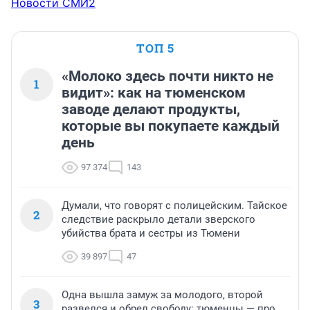
Новости СМИ2
ТОП 5
«Молоко здесь почти никто не
1
видит»: как на тюменском
заводе делают продукты,
которые вы покупаете каждый
день
97 374
143
Думали, что говорят с полицейским. Тайское
2
следствие раскрыло детали зверского
убийства брата и сестры из Тюмени
39 897
47
Одна вышла замуж за молодого, второй
3
развелся и обрел свободу: тюменцы — про