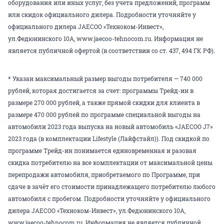
оборудования или иных услуг, без учета предложений, программ
или скидок официального дилера. Подробности уточняйте у
официального дилера JAECOO «Техноком-Инвест»,
ул.Федюнинского 10А, www.jaecoo-tehnocom.ru. Информация не
является публичной офертой (в соответствии со ст. 437, 494 ГК РФ).
* Указан максимальный размер выгоды потребителя — 740 000
рублей, которая достигается за счет: программы Трейд-ин в
размере 270 000 рублей, а также прямой скидки для клиента в
размере 470 000 рублей по программе специальной выгоды на
автомобили 2023 года выпуска на новый автомобиль «JAECOO J7»
2023 года (в комплектации Lifestyle (Лайфстайл)). Под скидкой по
программе Трейд-ин понимается единовременная и разовая
скидка потребителю на все комплектации от максимальной цены
перепродажи автомобиля, приобретаемого по Программе, при
сдаче в зачёт его стоимости принадлежащего потребителю любого
автомобиля с пробегом. Подробности уточняйте у официального
дилера JAECOO «Техноком-Инвест», ул.Федюнинского 10А,
www.jaecoo-tehnocom.ru. Информация не является публичной