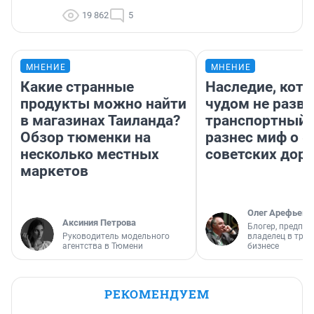
19 862
5
МНЕНИЕ
МНЕНИЕ
Какие странные
Наследие, кото
продукты можно найти
чудом не разва
в магазинах Таиланда?
транспортный 
Обзор тюменки на
разнес миф о 
несколько местных
советских доро
маркетов
Олег Арефьев
Аксиния Петрова
Блогер, предпри
Руководитель модельного
владелец в тра
агентства в Тюмени
бизнесе
РЕКОМЕНДУЕМ