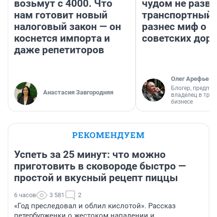
возьмут с 4000. Что
чудом не разва
нам готовит новый
транспортный 
налоговый закон — он
разнес миф о 
коснется импорта и
советских доро
даже репетиторов
Олег Арефьев
Блогер, предпри
Анастасия Завгородняя
владелец в тра
бизнесе
РЕКОМЕНДУЕМ
Успеть за 25 минут: что можно
приготовить в сковороде быстро —
простой и вкусный рецепт пиццы
6 часов
3 581
2
«Год преследовал и облил кислотой». Рассказ
петербурженки о жестоком нападении и