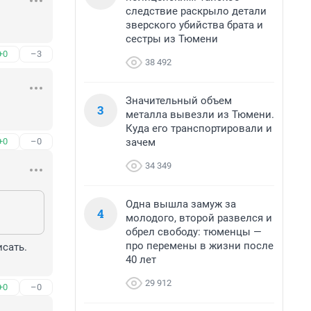
следствие раскрыло детали
зверского убийства брата и
сестры из Тюмени
+0
–3
38 492
Значительный объем
3
металла вывезли из Тюмени.
Куда его транспортировали и
зачем
+0
–0
34 349
Одна вышла замуж за
4
молодого, второй развелся и
обрел свободу: тюменцы —
про перемены в жизни после
сать. 
40 лет
29 912
+0
–0