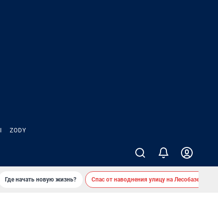
Ы
ZODY
Где начать новую жизнь?
Спас от наводнения улицу на Лесобазе
Д