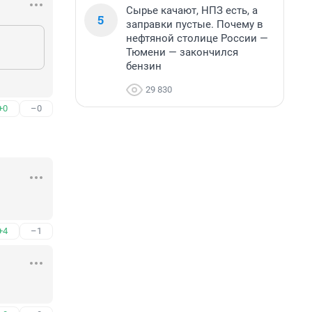
Сырье качают, НПЗ есть, а
5
заправки пустые. Почему в
нефтяной столице России —
Тюмени — закончился
бензин
29 830
+0
–0
+4
–1