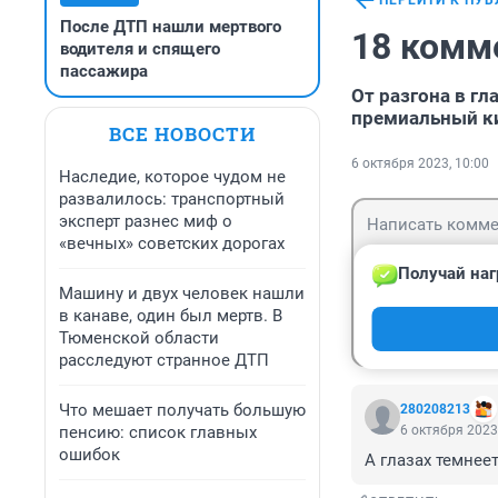
ПЕРЕЙТИ К ПУ
После ДТП нашли мертвого
18 комм
водителя и спящего
пассажира
От разгона в гл
премиальный ки
ВСЕ НОВОСТИ
6 октября 2023, 10:00
Наследие, которое чудом не
развалилось: транспортный
эксперт разнес миф о
«вечных» советских дорогах
Получай наг
Машину и двух человек нашли
в канаве, один был мертв. В
Гость
Войти
Тюменской области
расследуют странное ДТП
Что мешает получать большую
280208213
пенсию: список главных
6 октября 2023
ошибок
А глазах темнее