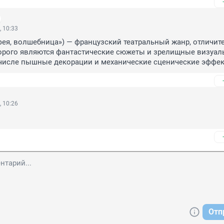
, 10:33
— «фея, волшебница») — французский театральный жанр, отличит
орого являются фантастические сюжеты и зрелищные визуал
 числе пышные декорации и механические сценические эффе
, 10:26
!
Отп