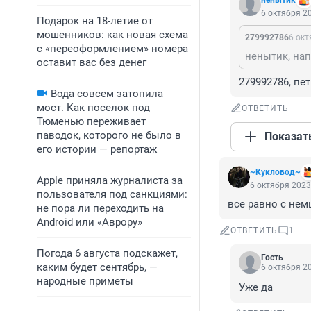
ненытик
6 октября 20
Подарок на 18-летие от
мошенников: как новая схема
279992786
6 окт
с «переоформлением» номера
ненытик, нап
оставит вас без денег
279992786, пе
Вода совсем затопила
мост. Как поселок под
ОТВЕТИТЬ
Тюменью переживает
паводок, которого не было в
Показат
его истории — репортаж
~Кукловод~
Apple приняла журналиста за
6 октября 2023
пользователя под санкциями:
все равно с нем
не пора ли переходить на
Android или «Аврору»
ОТВЕТИТЬ
1
Погода 6 августа подскажет,
Гость
каким будет сентябрь, —
6 октября 20
народные приметы
Уже да