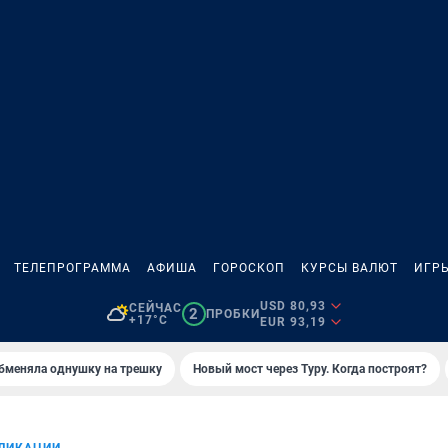
ТЕЛЕПРОГРАММА
АФИША
ГОРОСКОП
КУРСЫ ВАЛЮТ
ИГР
USD 80,93
СЕЙЧАС
2
ПРОБКИ
+17°C
EUR 93,19
бменяла однушку на трешку
Новый мост через Туру. Когда построят?