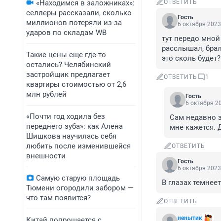
«Находимся в заложниках»:
ОТВЕТИТЬ
селлеры рассказали, сколько
Гость
миллионов потеряли из-за
6 октября 2023
ударов по складам WB
тут передо мной
расслышал, брал,
Такие цены еще где-то
это сколь будет?
остались? Челябинский
застройщик предлагает
ОТВЕТИТЬ
1
квартиры стоимостью от 2,6
млн рублей
Гость
6 октября 20
«Почти год ходила без
Сам недавно з
переднего зуба»: как Алена
мне кажется. 
Шишкова научилась себя
любить после изменившейся
ОТВЕТИТЬ
внешности
Гость
6 октября 2023
Самую старую площадь
В глазах темнеет
Тюмени огородили забором —
что там появится?
ОТВЕТИТЬ
ненытик
Китай попрощается с