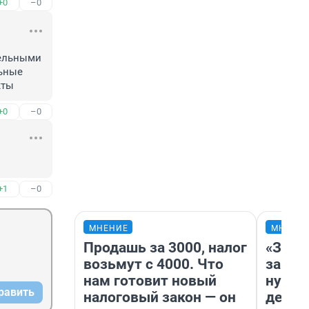
+0
–0
ельными 
ьные 
кты
+0
–0
+1
–0
МНЕНИЕ
МНЕНИ
Продашь за 3000, налог
«Заез
возьмут с 4000. Что
заправ
нам готовит новый
нулям
равить
налоговый закон — он
дела 