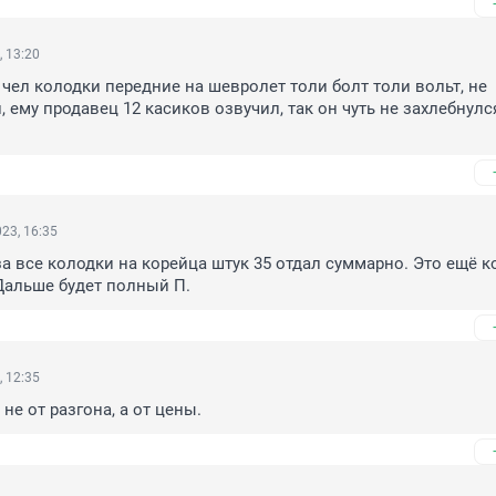
, 13:20
 чел колодки передние на шевролет толи болт толи вольт, не 
 ему продавец 12 касиков озвучил, так он чуть не захлебнулся,
23, 16:35
а все колодки на корейца штук 35 отдал суммарно. Это ещё ко
Дальше будет полный П.
, 12:35
 не от разгона, а от цены.