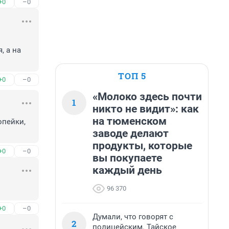
+0
–0
 а на 
ТОП 5
+0
–0
«Молоко здесь почти
1
никто не видит»: как
на тюменском
пейки, 
заводе делают
продукты, которые
+0
–0
вы покупаете
каждый день
96 370
+0
–0
Думали, что говорят с
2
полицейским. Тайское