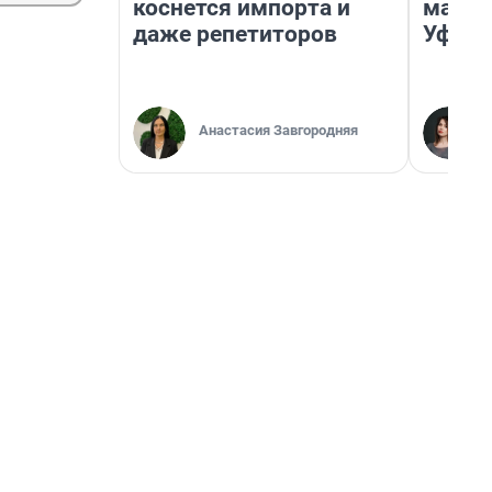
коснется импорта и
маршр
даже репетиторов
Уфа
Анастасия Завгородняя