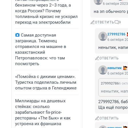
6 октября 2023
бензином через 2–3 года, а
когда Россия? Почему
на зп обычного 
топливный кризис не ускорил
переход на электромобили
ОТВЕТИТЬ
9
279992786
Самая доступная
6 октября 20
заграница. Тюменец
отправился на машине в
ненытик, напи
казахстанский
Петропавловск: что там
ОТВЕТИТЬ
посмотреть
ненытик
6 октября 20
«Помойка с дикими ценами».
Туристка поделилась личным
279992786
6 окт
опытом отдыха в Геленджике
ненытик, нап
Миллиарды на дешевых
279992786, баб
стейках: сколько
Ща ещё попро
зарабатывают fix-price-
рестораны «The Бык» и как
ОТВЕТИТЬ
устроена их франшиза