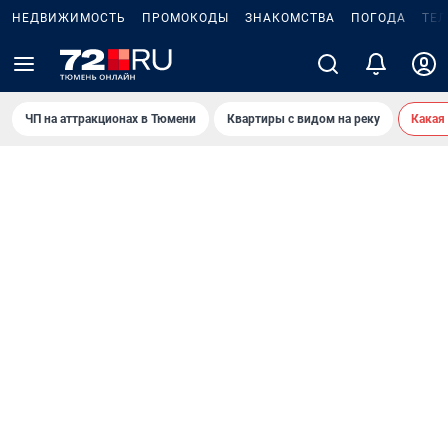
НЕДВИЖИМОСТЬ
ПРОМОКОДЫ
ЗНАКОМСТВА
ПОГОДА
ТЕ
ЧП на аттракционах в Тюмени
Квартиры с видом на реку
Какая