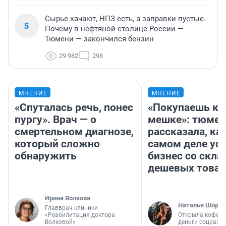
Сырье качают, НПЗ есть, а заправки пустые.
5
Почему в нефтяной столице России —
Тюмени — закончился бензин
29 982
298
МНЕНИЕ
МНЕНИЕ
«Спуталась речь, понес
«Покупаешь ко
пургу». Врач — о
мешке»: тюмен
смертельном диагнозе,
рассказала, как
который сложно
самом деле ус
обнаружить
бизнес со скл
дешевых това
Ирина Волкова
Наталья Шорох
Главврач клиники
«Реабилитация доктора
Открыла кофейн
Волковой»
деньги соцразв