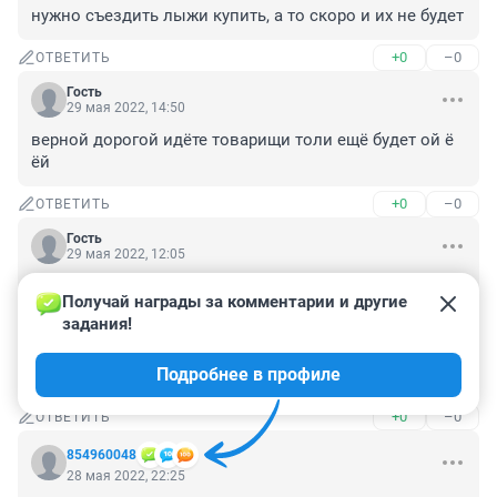
нужно съездить лыжи купить, а то скоро и их не будет
+0
–0
ОТВЕТИТЬ
Гость
29 мая 2022, 14:50
верной дорогой идёте товарищи толи ещё будет ой ё 
ёй
+0
–0
ОТВЕТИТЬ
Гость
29 мая 2022, 12:05
Скучали по СССР ? Скоро вернется счастливое 
Получай награды за комментарии и другие 
детство и юность ВВП. Машины по талонам, обувь 
задания!
дубовая, полки пустые. Народ в беспробудном 
пьянстве. Плюсы : меньше мусора от упаковочных 
Подробнее в профиле
материалов, на дорогах пустота !
+0
–0
ОТВЕТИТЬ
854960048
28 мая 2022, 22:25