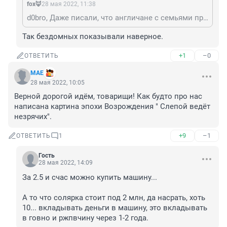
fox🦊
28 мая 2022, 11:38
d0bro, Даже писали, что англичане с семьями приходят в Макдональдс, что бы погреться.
Так бездомных показывали наверное.
+1
–0
ОТВЕТИТЬ
MAE
28 мая 2022, 10:05
Верной дорогой идём, товарищи! Как будто про нас 
написана картина эпохи Возрождения " Слепой ведёт 
незрячих".
+9
–1
ОТВЕТИТЬ
1
Гость
28 мая 2022, 14:09
За 2.5 и счас можно купить машину...

А то что солярка стоит под 2 млн, да насрать, хоть 
10... вкладывать деньги в машину, это вкладывать 
в говно и ржпвчину через 1-2 года.