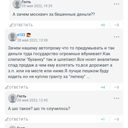
Гость
29 мая 2022, 19:29
А зачем москвич за бешенные деньги??
+0
–0
ОТВЕТИТЬ
я123
28 мая 2022, 13:38
Зачем нашему автопрому что то придумывать и так 
деньги туда государство огромные вбухивает.Как 
слепили "буханку" так и шлепают.Все ноют аналитики 
спад продаж а чем ему взлетать то,все дорожает а 
з.п. или на месте или ниже.Я лучше пешком буду 
ходить но не куплю гранту за "лепеху" ...
+4
–0
ОТВЕТИТЬ
Гость
28 мая 2022, 12:45
А шо такое? шо то случилось?
+1
–0
ОТВЕТИТЬ