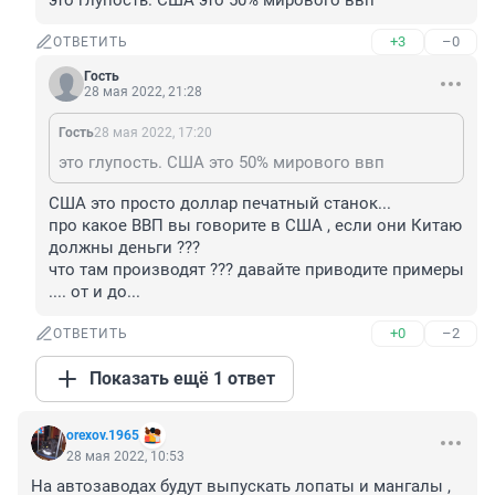
это глупость. США это 50% мирового ввп
+3
–0
ОТВЕТИТЬ
Гость
28 мая 2022, 21:28
Гость
28 мая 2022, 17:20
это глупость. США это 50% мирового ввп
США это просто доллар печатный станок...

про какое ВВП вы говорите в США , если они Китаю 
должны деньги ??? 

что там производят ??? давайте приводите примеры 
.... от и до...
+0
–2
ОТВЕТИТЬ
Показать ещё 1 ответ
orexov.1965
28 мая 2022, 10:53
На автозаводах будут выпускать лопаты и мангалы , 