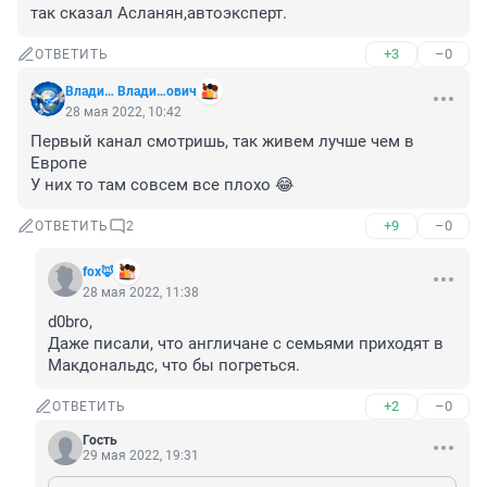
так сказал Асланян,автоэксперт.
+3
–0
ОТВЕТИТЬ
Влади… Влади…ович
28 мая 2022, 10:42
Первый канал смотришь, так живем лучше чем в 
Европе 

У них то там совсем все плохо 😂
+9
–0
ОТВЕТИТЬ
2
fox🦊
28 мая 2022, 11:38
d0bro, 

Даже писали, что англичане с семьями приходят в 
Макдональдс, что бы погреться.
+2
–0
ОТВЕТИТЬ
Гость
29 мая 2022, 19:31