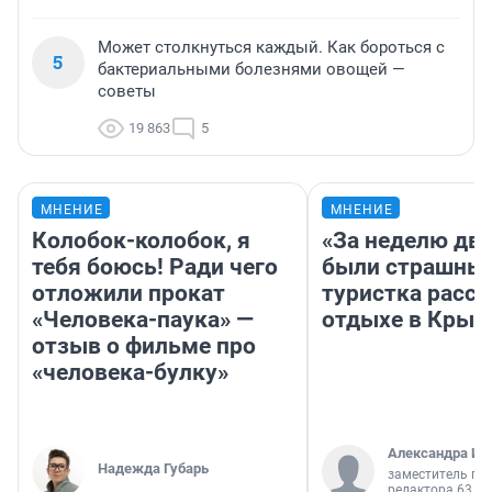
Может столкнуться каждый. Как бороться с
5
бактериальными болезнями овощей —
советы
19 863
5
МНЕНИЕ
МНЕНИЕ
Колобок-колобок, я
«За неделю две
тебя боюсь! Ради чего
были страшные
отложили прокат
туристка расск
«Человека-паука» —
отдыхе в Крым
отзыв о фильме про
«человека-булку»
Александра Ис
Надежда Губарь
заместитель гл
редактора 63.RU