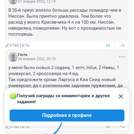
27 января 2022, 12:19
В 30-й приус влезло больше рассады помидор чем в 
Ниссан. Была приятно удивлена. Тем более что 
расход у моего Красавчика 4 л на 100 км. Ниссан, 
наверняка, пожорливее. Ну вот с проходимостью не 
поспоришь.
+0
–0
ОТВЕТИТЬ
Гость
26 января 2022, 20:10
у меня было новых 2 седана, 1 хетч, Hilux, 2 Нивы, 1 
универсал, 2 кроссовера на 4 вд.

Так предложите кроме Ларгуса и Киа Сиид новый 
универсал, да с усиленными задними пружинами, да 
амортами, да с колесной базой не менее 2,7 м - я б не 
Получай награды за комментарии и другие 
задумываясь купил

задания!
А то кругом седаны, мои родственники уже достали 
просить меня привезти то комод, то стиралку, то 
Подробнее в профиле
ламинат
+0
–0
ОТВЕТИТЬ