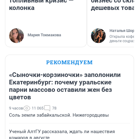
топливный кризис —
бизнес со скл
колонка
дешевых това
Наталья Шорох
Мария Токмакова
Открыла кофейн
деньги соцразв
РЕКОМЕНДУЕМ
«Сыночки-корзиночки» заполонили
Екатеринбург: почему уральские
парни массово оставили жен без
цветов
9 часов
11 065
78
Соль земли забайкальской. Нижегородцевы
Ученый АлтГУ рассказала, ждать ли нашествия
комаров в августе