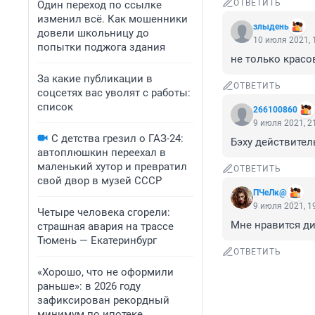
ОТВЕТИТЬ
Один переход по ссылке
изменил всё. Как мошенники
злыдень
довели школьницу до
10 июля 2021, 
попытки поджога здания
не только крас
За какие публикации в
ОТВЕТИТЬ
соцсетях вас уволят с работы:
список
266100860
9 июля 2021, 2
С детства грезил о ГАЗ-24:
Бэху действител
автоплюшкин переехал в
маленький хутор и превратил
ОТВЕТИТЬ
свой двор в музей СССР
ПЧеЛк@
9 июля 2021, 1
Четыре человека сгорели:
Мне нравится д
страшная авария на трассе
Тюмень — Екатеринбург
ОТВЕТИТЬ
«Хорошо, что не оформили
раньше»: в 2026 году
зафиксирован рекордный
минимум по ипотеке