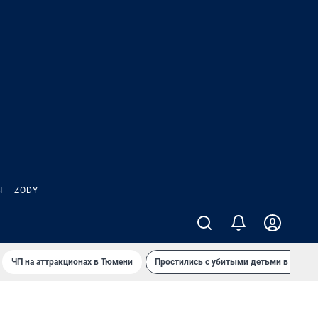
Ы
ZODY
ЧП на аттракционах в Тюмени
Простились с убитыми детьми в Таила