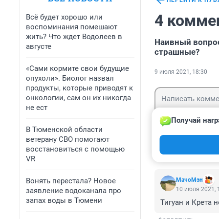
ПЕРЕЙТИ К ПУ
4 комме
Всё будет хорошо или
воспоминания помешают
жить? Что ждет Водолеев в
Наивный вопрос
августе
страшные?
«Сами кормите свои будущие
9 июля 2021, 18:30
опухоли». Биолог назвал
продукты, которые приводят к
онкологии, сам он их никогда
не ест
Получай нагр
В Тюменской области
ветерану СВО помогают
Гость
Войти
восстановиться с помощью
VR
Вонять перестала? Новое
МачоМэн
10 июля 2021, 
заявление водоканала про
запах воды в Тюмени
Тигуан и Крета 