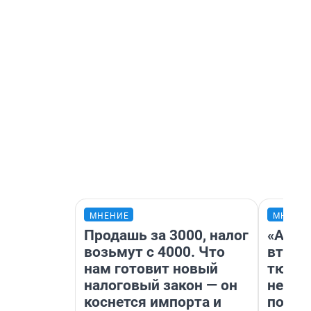
МНЕНИЕ
МНЕНИ
Продашь за 3000, налог
«Арен
возьмут с 4000. Что
втрое
нам готовит новый
тюмен
налоговый закон — он
нефор
коснется импорта и
почем