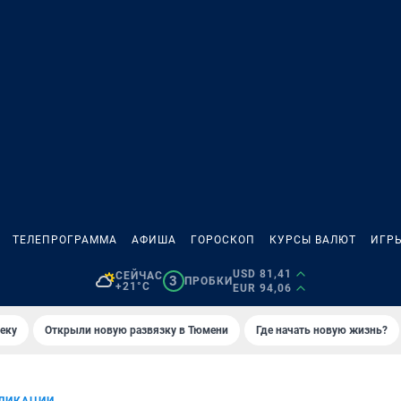
ТЕЛЕПРОГРАММА
АФИША
ГОРОСКОП
КУРСЫ ВАЛЮТ
ИГР
USD 81,41
СЕЙЧАС
3
ПРОБКИ
+21°C
EUR 94,06
еку
Открыли новую развязку в Тюмени
Где начать новую жизнь?