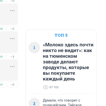
+0
–0
+0
–0
ТОП 5
«Молоко здесь почти
1
никто не видит»: как
на тюменском
+3
–3
заводе делают
продукты, которые
вы покупаете
каждый день
+2
–0
97 103
Думали, что говорят с
2
полицейским. Тайское