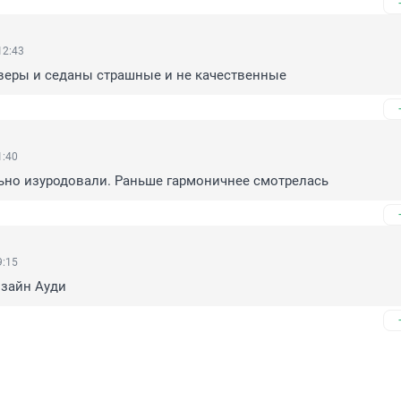
12:43
оверы и седаны страшные и не качественные
1:40
ьно изуродовали. Раньше гармоничнее смотрелась
9:15
изайн Ауди