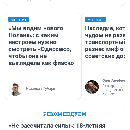
МНЕНИЕ
МНЕНИЕ
«Мы видим нового
Наследие, кото
Нолана»: с каким
чудом не разва
настроем нужно
транспортный 
смотреть «Одиссею»,
разнес миф о 
чтобы она не
советских доро
выглядела как фиаско
Олег Арефьев
Блогер, предпри
Надежда Губарь
владелец в тра
бизнесе
РЕКОМЕНДУЕМ
«Не рассчитала силы»: 18-летняя