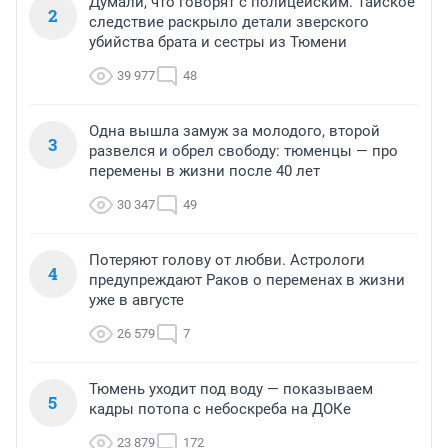
Думали, что говорят с полицейским. Тайское
2
следствие раскрыло детали зверского
убийства брата и сестры из Тюмени
39 977
48
Одна вышла замуж за молодого, второй
3
развелся и обрел свободу: тюменцы — про
перемены в жизни после 40 лет
30 347
49
Потеряют голову от любви. Астрологи
4
предупреждают Раков о переменах в жизни
уже в августе
26 579
7
Тюмень уходит под воду — показываем
5
кадры потопа с небоскреба на ДОКе
23 879
172