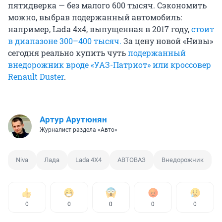
пятидверка — без малого 600 тысяч. Сэкономить
можно, выбрав подержанный автомобиль:
например, Lada 4x4, выпущенная в 2017 году,
стоит
в диапазоне 300–400 тысяч.
За цену новой «Нивы»
сегодня реально купить чуть
подержанный
внедорожник вроде «УАЗ-Патриот» или кроссовер
Renault Duster
.
Артур Арутюнян
Журналист раздела «Авто»
Niva
Лада
Lada 4Х4
АВТОВАЗ
Внедорожник
0
0
0
0
0