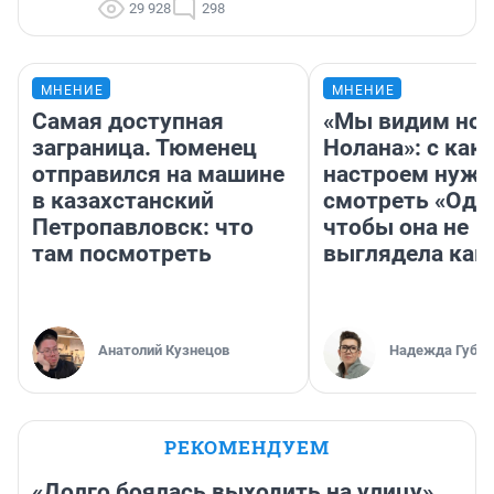
29 928
298
МНЕНИЕ
МНЕНИЕ
Самая доступная
«Мы видим нов
заграница. Тюменец
Нолана»: с как
отправился на машине
настроем нужн
в казахстанский
смотреть «Оди
Петропавловск: что
чтобы она не
там посмотреть
выглядела как
Анатолий Кузнецов
Надежда Губар
РЕКОМЕНДУЕМ
«Долго боялась выходить на улицу».