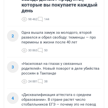
день
98 462
144
Одна вышла замуж за молодого, второй
2
развелся и обрел свободу: тюменцы — про
перемены в жизни после 40 лет
30 863
50
«Насиловал на глазах у связанных
3
родителей». Новый поворот в деле убийства
россиян в Таиланде
24 881
38
«Дисквалификация аттестата о среднем
4
образовании». В стране растет число
стобалльников ЕГЭ — почему это не повод
для радости