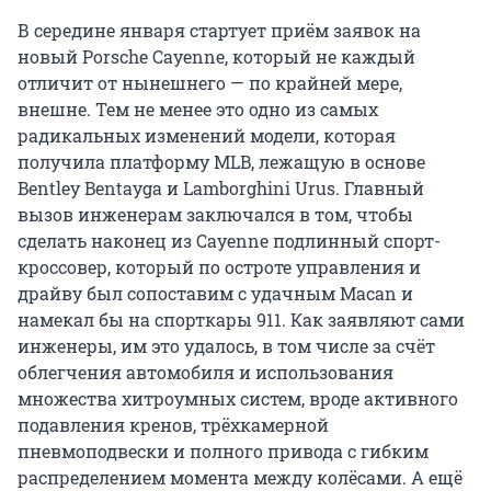
В середине января стартует приём заявок на
новый Porsche Cayenne, который не каждый
отличит от нынешнего — по крайней мере,
внешне. Тем не менее это одно из самых
радикальных изменений модели, которая
получила платформу MLB, лежащую в основе
Bentley Bentayga и Lamborghini Urus. Главный
вызов инженерам заключался в том, чтобы
сделать наконец из Cayenne подлинный спорт-
кроссовер, который по остроте управления и
драйву был сопоставим с удачным Macan и
намекал бы на спорткары 911. Как заявляют сами
инженеры, им это удалось, в том числе за счёт
облегчения автомобиля и использования
множества хитроумных систем, вроде активного
подавления кренов, трёхкамерной
пневмоподвески и полного привода с гибким
распределением момента между колёсами. А ещё
он впервые получил передние и задние колеса