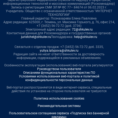
информационных технологий и массовых коммуникаций (Роскомнадзор)
Запись о регистрации СМИ ЭЛ № ФС 77– 84674 от 06.02.2023 г.
Учредитель: Общество с ограниченной ответственностью "ИНТЕРНЕТ
ТЕХНОЛОГИИ"
Главный редактор: Познахарева Елена Павловна
Адрес редакции: 625000, г. Тюмень, ул. Максима Горького, д. 76, офис 214,
+7 (3452) 56-72-72 (доб. 3736)
Электронный адрес редакции:
72@shkulev.ru
Контактные данные для Роскомнадзора и государственных органов:
juristchel@shkulev.ru
Техподдержка:
help@shkulev.ru
Связаться с отделом продаж: +7 (3452) 56-72-72 доб. 3335,
yuliya.latypova@shkulev.ru
Редакция сайта не несет ответственности за достоверность
информации, содержащейся в рекламных объявлениях.
Особенности эксплуатации (использования) веб-портала регулируются:
Руководством пользователя
Описанием функциональных характеристик ПО
Условиями использования веб-портала и политикой
конфиденциальности персональных данных
Веб-портал распространяется в виде интернет-сервиса, специальные
действия по установке на стороне пользователя не требуются
Политика использования cookies
Рекомендательные системы
Пользовательское соглашение сервиса «Подписка без баннерной
рекламы»