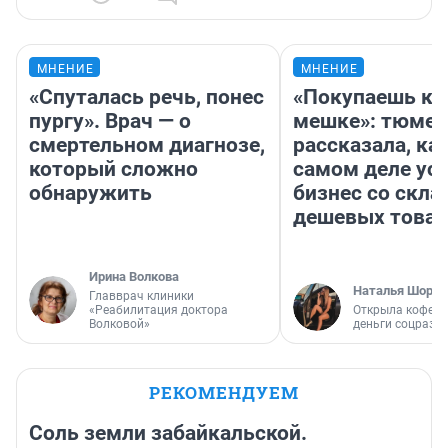
МНЕНИЕ
МНЕНИЕ
«Спуталась речь, понес
«Покупаешь ко
пургу». Врач — о
мешке»: тюмен
смертельном диагнозе,
рассказала, как
который сложно
самом деле ус
обнаружить
бизнес со скл
дешевых това
Ирина Волкова
Наталья Шорох
Главврач клиники
«Реабилитация доктора
Открыла кофейн
Волковой»
деньги соцразв
РЕКОМЕНДУЕМ
Соль земли забайкальской.