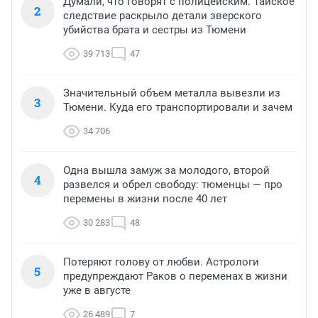
Думали, что говорят с полицейским. Тайское
2
следствие раскрыло детали зверского
убийства брата и сестры из Тюмени
39 713
47
Значительный объем металла вывезли из
3
Тюмени. Куда его транспортировали и зачем
34 706
Одна вышла замуж за молодого, второй
4
развелся и обрел свободу: тюменцы — про
перемены в жизни после 40 лет
30 283
48
Потеряют голову от любви. Астрологи
5
предупреждают Раков о переменах в жизни
уже в августе
26 489
7