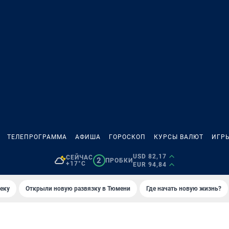
ТЕЛЕПРОГРАММА
АФИША
ГОРОСКОП
КУРСЫ ВАЛЮТ
ИГР
USD 82,17
СЕЙЧАС
2
ПРОБКИ
+17°C
EUR 94,84
еку
Открыли новую развязку в Тюмени
Где начать новую жизнь?