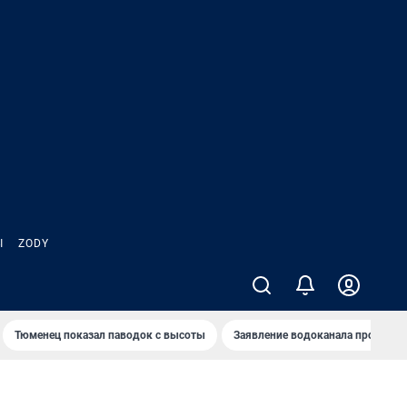
Ы
ZODY
Тюменец показал паводок с высоты
Заявление водоканала про запа