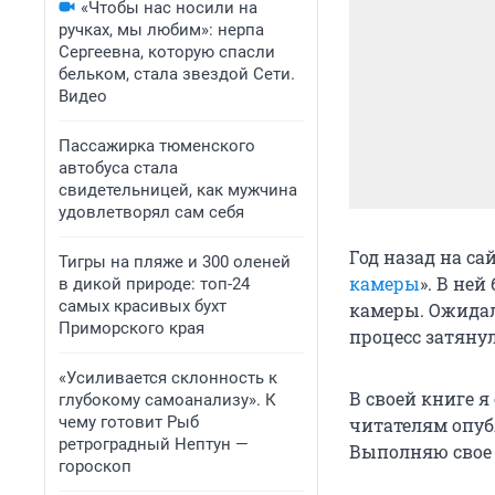
«Чтобы нас носили на
ручках, мы любим»: нерпа
Сергеевна, которую спасли
бельком, стала звездой Сети.
Видео
Пассажирка тюменского
автобуса стала
свидетельницей, как мужчина
удовлетворял сам себя
Год назад на са
Тигры на пляже и 300 оленей
камеры
». В не
в дикой природе: топ-24
самых красивых бухт
камеры. Ожидало
Приморского края
процесс затянул
«Усиливается склонность к
В своей книге 
глубокому самоанализу». К
чему готовит Рыб
читателям опуб
ретроградный Нептун —
Выполняю свое
гороскоп