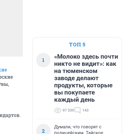
ТОП 5
«Молоко здесь почти
1
никто не видит»: как
кие
на тюменском
еские
заводе делают
увы,
продукты, которые
вы покупаете
каждый день
97 339
143
ндартов.
Думали, что говорят с
2
полицейским. Тайское