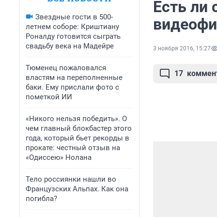
Есть ли
Звездные гости в 500-
видеофи
летнем соборе: Криштиану
Роналду готовится сыграть
свадьбу века на Мадейре
3 ноября 2016, 15:27
Тюменец пожаловался
17
коммен
властям на переполненные
баки. Ему прислали фото с
пометкой ИИ
«Никого нельзя победить». О
чем главный блокбастер этого
года, который бьет рекорды в
прокате: честный отзыв на
«Одиссею» Нолана
Тело россиянки нашли во
Французских Альпах. Как она
погибла?