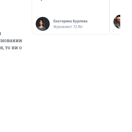
Екатерина Бурлева
в
Журналист 72.RU
и
основании
, то ни о