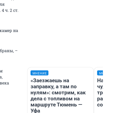
для
 ч. 2 ст.
 камер на
браны, –
им
МНЕНИЕ
МНЕНИ
в,
«Заезжаешь на
Насле
века
заправку, а там по
чудом
нулям»: смотрим, как
транс
дела с топливом на
разне
маршруте Тюмень —
совет
Уфа