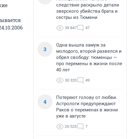
кие
следствие раскрыло детали
зверского убийства брата и
сестры из Тюмени
сывается
24.10.2006
39 847
47
Одна вышла замуж за
3
молодого, второй развелся и
обрел свободу: тюменцы —
про перемены в жизни после
40 лет
30 320
49
Потеряют голову от любви.
4
Астрологи предупреждают
Раков о переменах в жизни
уже в августе
26 525
7