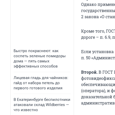
Однако применен
государственны
2 закона «О ста
Кроме того, ГОС
дороге – п. 6.9, п.
Быстро покраснеют: как
Если установка
соспеть зеленые помидоры
п. 50 «Админис
дома — пять самых
эффективных способов
Второй.
В ГОСТ 
Лицевая гладь для чайников:
фотовидеофикса
гайд от набора петель до
обеспечивающий
первого готового изделия
(оператора), и
доказательной 
В Екатеринбурге беспилотники
административн
атаковали склад Wildberries —
что известно