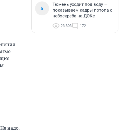
Тюмень уходит под воду —
5
показываем кадры потопа с
небоскреба на ДОКе
23 803
172
енения
льные
ющие
ым
Не надо.