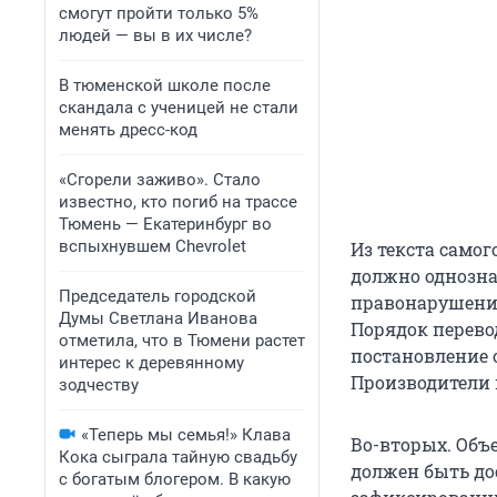
смогут пройти только 5%
людей — вы в их числе?
В тюменской школе после
скандала с ученицей не стали
менять дресс-код
«Сгорели заживо». Стало
известно, кто погиб на трассе
Тюмень — Екатеринбург во
вспыхнувшем Chevrolet
Из текста само
должно однозна
Председатель городской
правонарушения
Думы Светлана Иванова
Порядок перево
отметила, что в Тюмени растет
постановление 
интерес к деревянному
Производители к
зодчеству
«Теперь мы семья!» Клава
Во-вторых. Объ
Кока сыграла тайную свадьбу
должен быть до
с богатым блогером. В какую