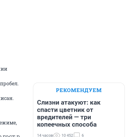
нии
пробел.
РЕКОМЕНДУЕМ
исан.
Слизни атакуют: как
спасти цветник от
вредителей — три
ежиме,
копеечных способа
14 часов
10 452
6