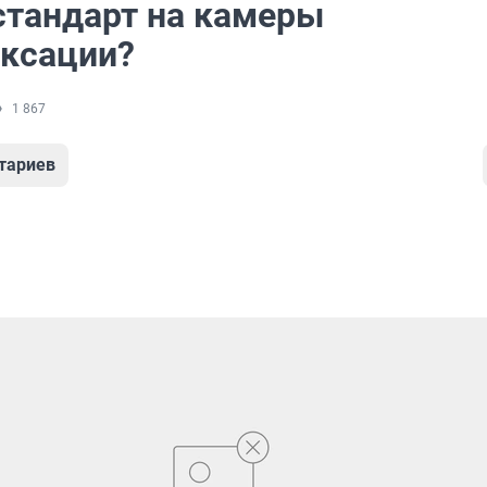
 стандарт на камеры
ксации?
1 867
тариев