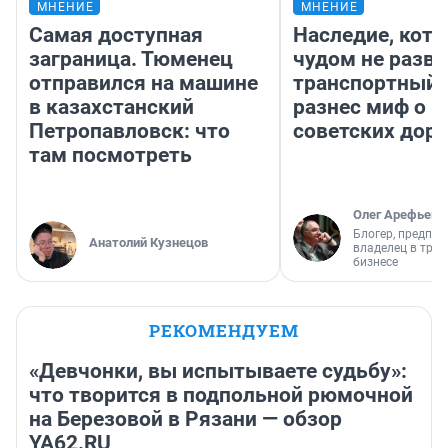
МНЕНИЕ
МНЕНИЕ
Самая доступная
Наследие, кото
заграница. Тюменец
чудом не разва
отправился на машине
транспортный 
в казахстанский
разнес миф о 
Петропавловск: что
советских доро
там посмотреть
Олег Арефьев
Блогер, предпри
Анатолий Кузнецов
владелец в тра
бизнесе
РЕКОМЕНДУЕМ
«Девчонки, вы испытываете судьбу»:
что творится в подпольной рюмочной
на Березовой в Рязани — обзор
YA62.RU