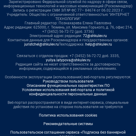
Зарегистрировано Федеральной службой по надзору в сфере связи,
информационных технологий и массовых коммуникаций (Роскомнадзор)
Запись о регистрации СМИ ЭЛ № ФС 77– 84674 от 06.02.2023 г.
Учредитель: Общество с ограниченной ответственностью "ИНТЕРНЕТ
ТЕХНОЛОГИИ"
Главный редактор: Познахарева Елена Павловна
Адрес редакции: 625000, г. Тюмень, ул. Максима Горького, д. 76, офис 214,
+7 (3452) 56-72-72 (доб. 3736)
Электронный адрес редакции:
72@shkulev.ru
Контактные данные для Роскомнадзора и государственных органов:
juristchel@shkulev.ru
Техподдержка:
help@shkulev.ru
Связаться с отделом продаж: +7 (3452) 56-72-72 доб. 3335,
yuliya.latypova@shkulev.ru
Редакция сайта не несет ответственности за достоверность
информации, содержащейся в рекламных объявлениях.
Особенности эксплуатации (использования) веб-портала регулируются:
Руководством пользователя
Описанием функциональных характеристик ПО
Условиями использования веб-портала и политикой
конфиденциальности персональных данных
Веб-портал распространяется в виде интернет-сервиса, специальные
действия по установке на стороне пользователя не требуются
Политика использования cookies
Рекомендательные системы
Пользовательское соглашение сервиса «Подписка без баннерной