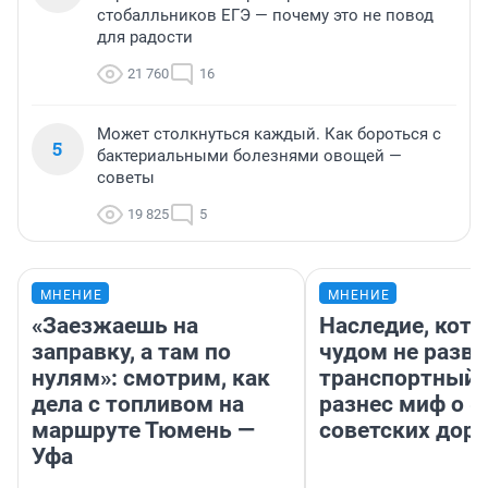
стобалльников ЕГЭ — почему это не повод
для радости
21 760
16
Может столкнуться каждый. Как бороться с
5
бактериальными болезнями овощей —
советы
19 825
5
МНЕНИЕ
МНЕНИЕ
«Заезжаешь на
Наследие, кото
заправку, а там по
чудом не разва
нулям»: смотрим, как
транспортный 
дела с топливом на
разнес миф о 
маршруте Тюмень —
советских доро
Уфа