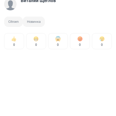
Виталий Щеглов
Citroen
Новинка
0
0
0
0
0