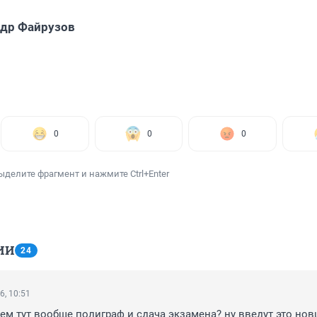
др Файрузов
0
0
0
ыделите фрагмент и нажмите Ctrl+Enter
ИИ
24
6, 10:51
чем тут вообще полиграф и сдача экзамена? ну введут это нов