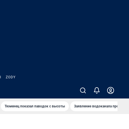
Ы
ZODY
Тюменец показал паводок с высоты
Заявление водоканала про запа