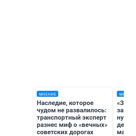
МНЕНИЕ
МНЕНИ
Наследие, которое
«Заез
чудом не развалилось:
заправ
транспортный эксперт
нулям
разнес миф о «вечных»
дела 
советских дорогах
маршр