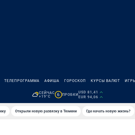
ТЕЛЕПРОГРАММА
АФИША
ГОРОСКОП
КУРСЫ ВАЛЮТ
ИГР
USD 81,41
СЕЙЧАС
6
ПРОБКИ
+19°C
EUR 94,06
еку
Открыли новую развязку в Тюмени
Где начать новую жизнь?