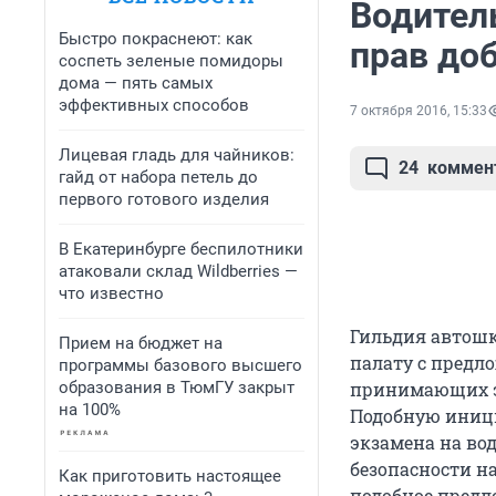
Водител
Быстро покраснеют: как
прав до
соспеть зеленые помидоры
дома — пять самых
эффективных способов
7 октября 2016, 15:33
Лицевая гладь для чайников:
24
коммен
гайд от набора петель до
первого готового изделия
В Екатеринбурге беспилотники
атаковали склад Wildberries —
что известно
Гильдия автошк
Прием на бюджет на
палату с предл
программы базового высшего
образования в ТюмГУ закрыт
принимающих эк
на 100%
Подобную иниц
экзамена на вод
безопасности на
Как приготовить настоящее
подобное предл