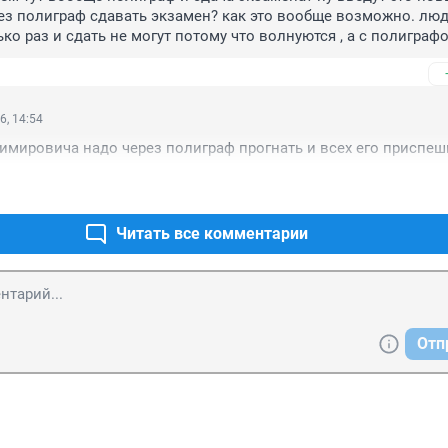
ез полиграф сдавать экзамен? как это вообще возможно. люди
ко раз и сдать не могут потому что волнуются , а с полиграфо
сдаст. вы говорите что надо взяточников всех прогнать через 
онимаете что соглашаясь с этим нововведением вы поднимае
учения взятки,если ты 100 раз не сдашь экзамен что тогда де
 взятку и поставят экзамен. дак тогда что изменится то? личн
6, 14:54
ный бред вводить полиграф так как ничего это не даст,а вот 
мировича надо через полиграф прогнать и всех его приспеш
ок увеличится. это все придумано чтобы очередной раз с наши
ть определенную сумму вот и все потому что уже от жадност
ыудить денег у обычных людей
Читать все комментарии
Отп