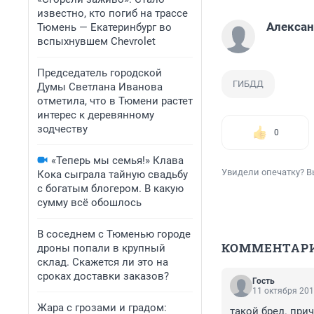
известно, кто погиб на трассе
Алексан
Тюмень — Екатеринбург во
вспыхнувшем Chevrolet
Председатель городской
ГИБДД
Думы Светлана Иванова
отметила, что в Тюмени растет
интерес к деревянному
зодчеству
0
«Теперь мы семья!» Клава
Увидели опечатку? В
Кока сыграла тайную свадьбу
с богатым блогером. В какую
сумму всё обошлось
В соседнем с Тюменью городе
КОММЕНТАР
дроны попали в крупный
склад. Скажется ли это на
сроках доставки заказов?
Гость
11 октября 201
Жара с грозами и градом:
такой бред. при