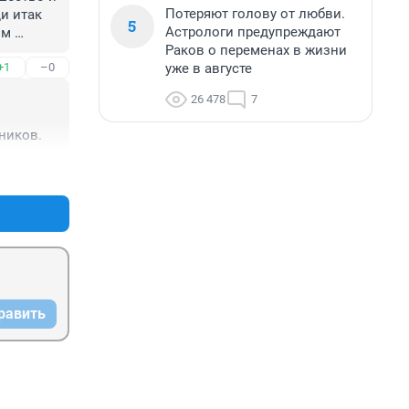
Потеряют голову от любви.
 итак 
5
Астрологи предупреждают
м 
Раков о переменах в жизни
уже в августе
+1
–0
те 
лать? 
26 478
7
о мое 
ников.
х 
и не 
+1
–0
равить