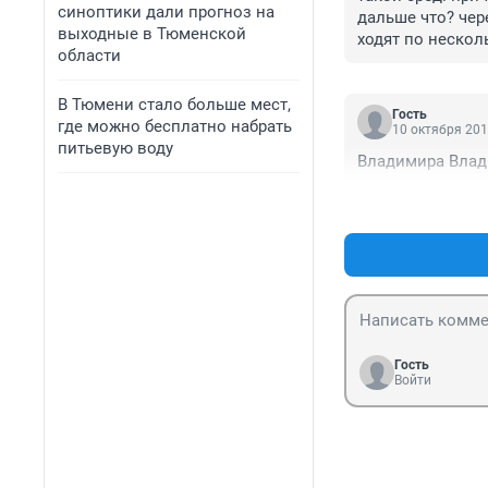
синоптики дали прогноз на
дальше что? чер
выходные в Тюменской
ходят по несколь
области
вообще х**н кто 
полиграф,а вы п
В Тюмени стало больше мест,
возможность пол
Гость
где можно бесплатно набрать
выход один дать
10 октября 201
питьевую воду
мнение - это пол
Владимира Влади
количество взят
карманов вытащи
знают как еще в
Гость
Войти