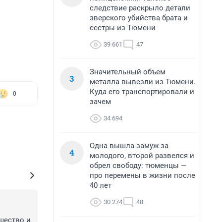
следствие раскрыло детали
зверского убийства брата и
сестры из Тюмени
39 661
47
Значительный объем
3
металла вывезли из Тюмени.
Куда его транспортировали и
0
зачем
34 694
Одна вышла замуж за
4
молодого, второй развелся и
обрел свободу: тюменцы —
про перемены в жизни после
40 лет
30 274
48
шество и 