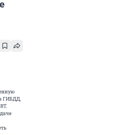
е
венную
в ГИБДД,
RT.
даче
еть