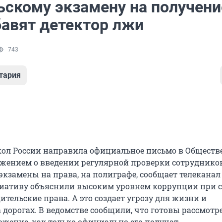
ьскому экзамену на получени
бавят детектор лжи
743
тария
ол России направила официальное письмо в Общест
ожением о введении регулярной проверки сотруднико
замены на права, на полиграфе, сообщает телеканал 
иативу объяснили высоким уровнем коррупции при с
ительские права. А это создает угрозу для жизни и
 дорогах. В ведомстве сообщили, что готовы рассмотр
ожение, как только официально его получат.