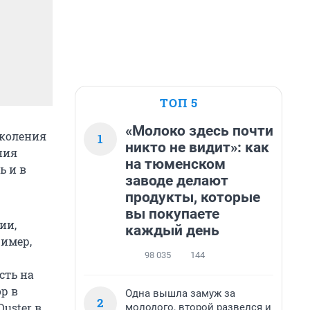
ТОП 5
«Молоко здесь почти
околения
1
никто не видит»: как
ния
на тюменском
ь и в
заводе делают
продукты, которые
вы покупаете
ии,
каждый день
ример,
98 035
144
сть на
ор в
Одна вышла замуж за
2
uster в
молодого, второй развелся и