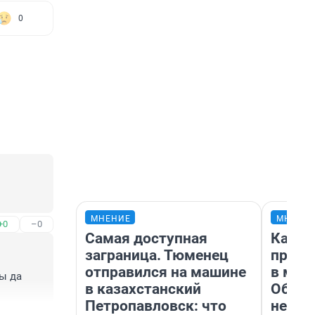
0
МНЕНИЕ
МНЕНИ
+0
–0
Самая доступная
Какие
заграница. Тюменец
проду
отправился на машине
в маг
 да 
в казахстанский
Обзор
Петропавловск: что
неско