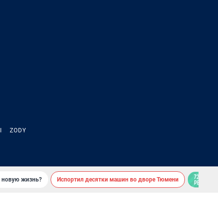
Ы
ZODY
ь новую жизнь?
Испортил десятки машин во дворе Тюмени