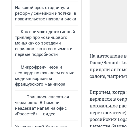
На какой срок отодвинули
реформу семейной ипотеки: в
правительстве назвали риски
Как снимают детективный
триллер про «свинцового
маньяка» со звездами
сериалов: фото со съемок и
первые подробности
На автосалоне 
Dacia/Renault 
Микрофренч, неон и
придали автомо
леопард: показываем самые
салоне, наприм
модные варианты
французского маникюра
Впрочем, когда 
Пришлось спасаться
держится в секр
через окно. В Тюмени
нормальное рас
неадекват напал на офис
переключателе)
«Россетей» — видео
российских Loga
качестве базово
Укусила змея? Зато паука