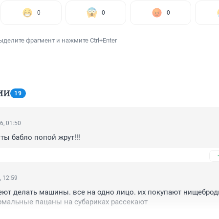
0
0
0
ыделите фрагмент и нажмите Ctrl+Enter
ИИ
19
6, 01:50
 ты бабло попой жрут!!!
, 12:59
ют делать машины. все на одно лицо. их покупают нищеброды
рмальные пацаны на субариках рассекают