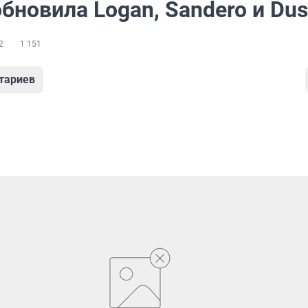
обновила Logan, Sandero и Dus
2
1 151
тариев