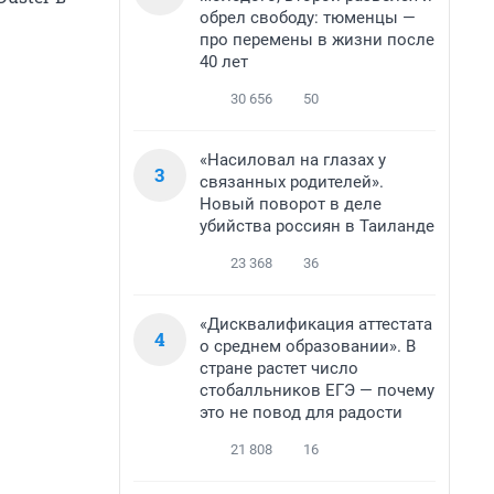
обрел свободу: тюменцы —
про перемены в жизни после
40 лет
30 656
50
«Насиловал на глазах у
3
связанных родителей».
Новый поворот в деле
убийства россиян в Таиланде
23 368
36
«Дисквалификация аттестата
4
о среднем образовании». В
стране растет число
стобалльников ЕГЭ — почему
это не повод для радости
21 808
16