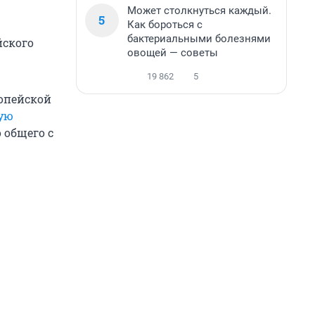
Может столкнуться каждый.
5
Как бороться с
бактериальными болезнями
йского
овощей — советы
19 862
5
ропейской
ую
о общего с