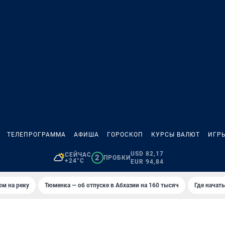
ТЕЛЕПРОГРАММА
АФИША
ГОРОСКОП
КУРСЫ ВАЛЮТ
ИГР
USD 82,17
СЕЙЧАС
2
ПРОБКИ
+24°C
EUR 94,84
ом на реку
Тюменка — об отпуске в Абхазии на 160 тысяч
Где начат