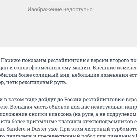
в Париже показаны рестайлинговые версии второго п
Logan и соплатформенных ему машин. Внешние измене
билям более солидный вид, небольшие изменения ест
ер, четырехспицевый руль.
и в каком виде дойдут до России рестайлинговые верс
ете. Большая часть обновок для нас неактуальна, нап
положение кнопки клаксона (на руле, а не подрулевом
 или более привычные клавиши стеклоподъемников е
n, Sandero и Duster уже. При этом литровый турбомот
го двигателя и преселективный робот для дизельных D