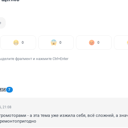
е
0
0
0
ыделите фрагмент и нажмите Ctrl+Enter
ИИ
7
, 21:08
ромоторами - а эта тема уже изжила себя, всё сложней, а знач
 ремонтопригодно