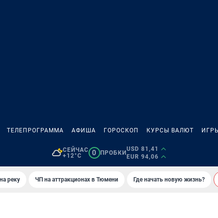
ТЕЛЕПРОГРАММА
АФИША
ГОРОСКОП
КУРСЫ ВАЛЮТ
ИГР
USD 81,41
СЕЙЧАС
0
ПРОБКИ
+12°C
EUR 94,06
на реку
ЧП на аттракционах в Тюмени
Где начать новую жизнь?