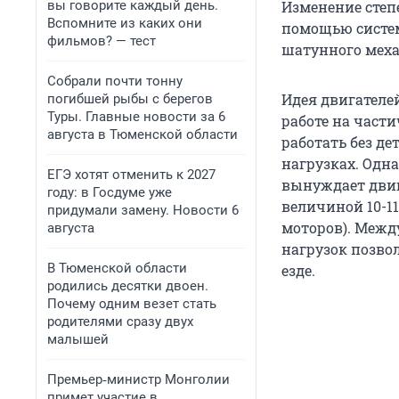
вы говорите каждый день.
Изменение степ
Вспомните из каких они
помощью систе
фильмов? — тест
шатунного мех
Собрали почти тонну
Идея двигателе
погибшей рыбы с берегов
Туры. Главные новости за 6
работе на част
августа в Тюменской области
работать без д
нагрузках. Одн
ЕГЭ хотят отменить к 2027
вынуждает двиг
году: в Госдуме уже
величиной 10-11
придумали замену. Новости 6
моторов). Межд
августа
нагрузок позво
В Тюменской области
езде.
родились десятки двоен.
Почему одним везет стать
родителями сразу двух
малышей
Премьер‑министр Монголии
примет участие в