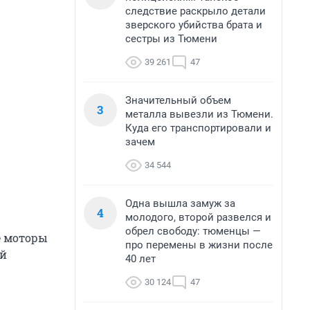
следствие раскрыло детали
зверского убийства брата и
сестры из Тюмени
39 261
47
Значительный объем
3
металла вывезли из Тюмени.
Куда его транспортировали и
зачем
34 544
Одна вышла замуж за
4
молодого, второй развелся и
обрел свободу: тюменцы —
е моторы
про перемены в жизни после
ой
40 лет
30 124
47