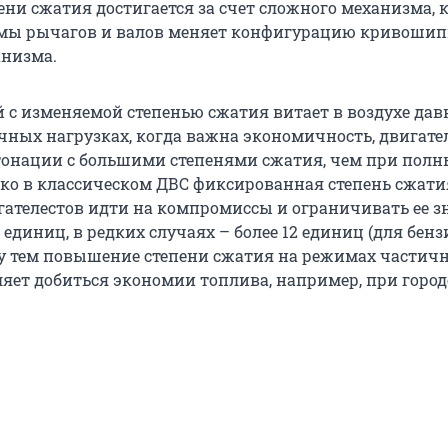
ени сжатия достигается за счет сложного механизма, 
мы рычагов и валов меняет конфигурацию кривошип
анизма.
й с изменяемой степенью сжатия витает в воздухе дав
ичных нагрузках, когда важна экономичность, двигате
етонации с большими степенями сжатия, чем при полн
ако в классическом ДВС фиксированная степень сжати
ателестов идти на компромиссы и ограничивать ее з
 единиц, в редких случаях – более 12 единиц (для бен
у тем повышение степени сжатия на режимах частич
ляет добиться экономии топлива, например, при горо