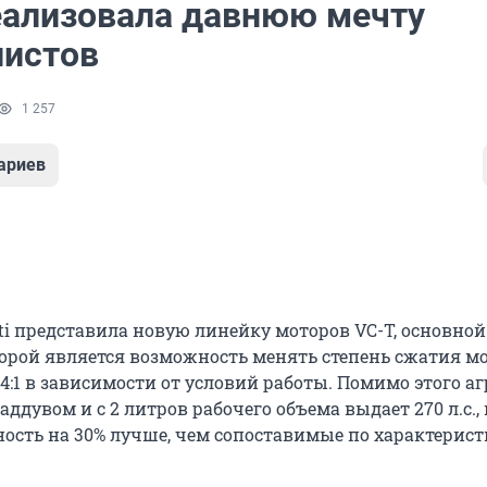
 реализовала давнюю мечту
листов
1 257
ариев
ti представила новую линейку моторов VC-T, основной
рой является возможность менять степень сжатия мо
 14:1 в зависимости от условий работы. Помимо этого аг
ддувом и с 2 литров рабочего объема выдает 270 л.с.,
ость на 30% лучше, чем сопоставимые по характерист