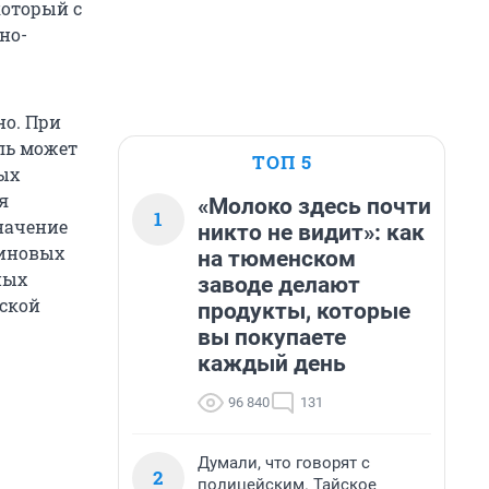
который с
но-
но. При
ль может
ТОП 5
ых
я
«Молоко здесь почти
1
начение
никто не видит»: как
зиновых
на тюменском
ных
заводе делают
дской
продукты, которые
вы покупаете
каждый день
96 840
131
Думали, что говорят с
2
полицейским. Тайское