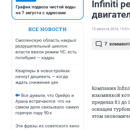
Infiniti
График подвоза чистой воды
двигате
на 7 августа с адресами
ВСЕ НОВОСТИ
15 августа 2016, 15:01
Смоленскую область накрыл
7
коммент
разрушительный циклон:
власти ввели режим ЧС, есть
погибшие — кадры
Квартиры в новостройках
начнут дешеветь — когда
ждать снижения цен
Компания Infini
изюминкой кото
Все думали, что Орейро и
Арана встречаются: что на
пределах 8:1 до
самом деле связывало самую
оснащен турбона
горячую пару 90-х
этом экономичн
Эти фразы из советского кино