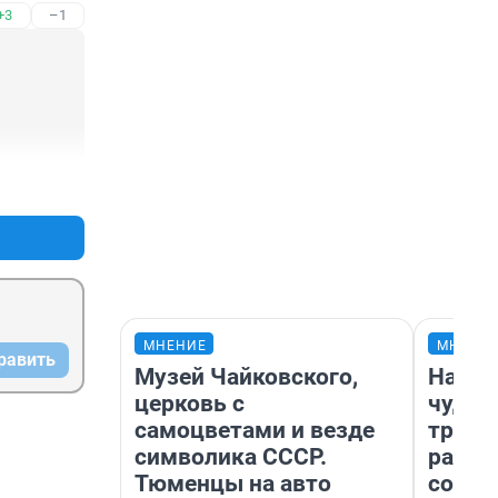
+3
–1
+1
–0
МНЕНИЕ
МНЕНИ
равить
Музей Чайковского,
Насле
церковь с
чудом
самоцветами и везде
транс
символика СССР.
разне
Тюменцы на авто
совет