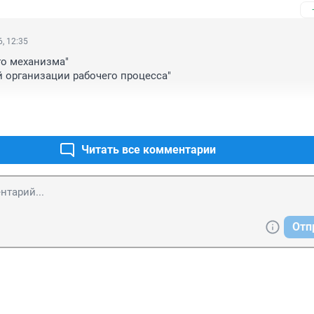
, 12:35
го механизма"

й организации рабочего процесса"

ть, а упрощать!
Читать все комментарии
Отп