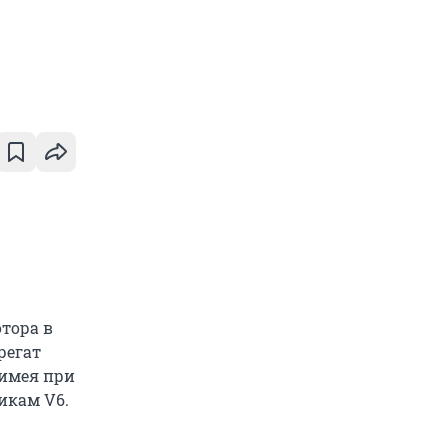
тора в
регат
 имея при
икам V6.