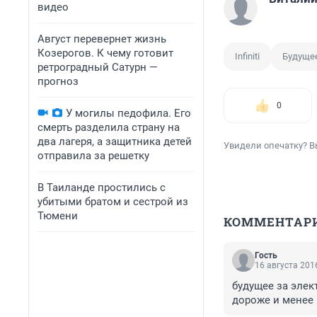
видео
Август перевернет жизнь
Козерогов. К чему готовит
Infiniti
Будуще
ретроградный Сатурн —
прогноз
0
У могилы педофила. Его
смерть разделила страну на
два лагеря, а защитника детей
Увидели опечатку? В
отправила за решетку
В Таиланде простились с
убитыми братом и сестрой из
Тюмени
КОММЕНТАР
Гость
16 августа 2016
будущее за элект
дороже и менее