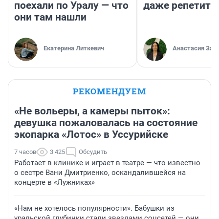
поехали по Уралу — что
даже репетито
они там нашли
Екатерина Литкевич
Анастасия Зав
РЕКОМЕНДУЕМ
«Не вольеры, а камеры пыток»:
девушка пожаловалась на состояние
экопарка «Лотос» в Уссурийске
7 часов
3 425
Обсудить
Работает в клинике и играет в театре — что известно
о сестре Вани Дмитриенко, оскандалившейся на
концерте в «Лужниках»
«Нам не хотелось популярности». Бабушки из
уральской глубинки стали звездами соцсетей — они