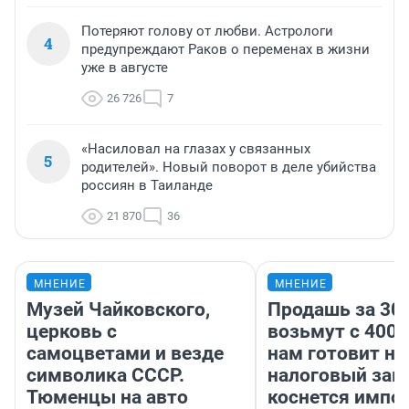
Потеряют голову от любви. Астрологи
4
предупреждают Раков о переменах в жизни
уже в августе
26 726
7
«Насиловал на глазах у связанных
5
родителей». Новый поворот в деле убийства
россиян в Таиланде
21 870
36
МНЕНИЕ
МНЕНИЕ
Музей Чайковского,
Продашь за 300
церковь с
возьмут с 4000
самоцветами и везде
нам готовит н
символика СССР.
налоговый зако
Тюменцы на авто
коснется импор