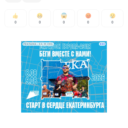
0
0
0
0
0
РЕКЛАМА • EA-M.ORG