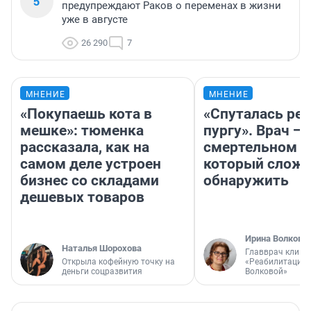
5
предупреждают Раков о переменах в жизни
уже в августе
26 290
7
МНЕНИЕ
МНЕНИЕ
«Покупаешь кота в
«Спуталась реч
мешке»: тюменка
пургу». Врач — 
рассказала, как на
смертельном д
самом деле устроен
который слож
бизнес со складами
обнаружить
дешевых товаров
Ирина Волкова
Наталья Шорохова
Главврач клини
Открыла кофейную точку на
«Реабилитация 
деньги соцразвития
Волковой»