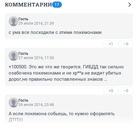
КОММЕНТАРИИ
17
Гость
29 июля 2016, 21:39
с ума все посходили с этими покемонами
+1
–0
Гость
27 июля 2016, 17:30
+100500. Это же что же творится. ГИБДД так сильно 
озабочена покемонами и не хр**а не видит убитых 
дорог,не правильно поставленных знаков 
камер,пеших переходов. 

+5
–0
Покемонов они запрещают. 

Да если у человека мозга нет то ни чего не поможет.
Гость
26 июля 2016, 23:48
А если покемона собьешь, то нужно оформлять 
ДТП)))
+1
–1