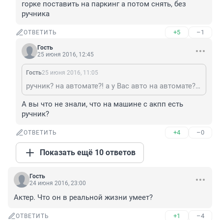
горке поставить на паркинг а потом снять, без 
ручника
+5
–1
ОТВЕТИТЬ
Гость
25 июня 2016, 12:45
Гость
25 июня 2016, 11:05
ручник? на автомате?! а у Вас авто на автомате? и вы всегда на ручник ставите О_о? за 7 лет.. ручником (для удержания авто на месте) пользовался раз 20 максимум. при этом раз 15 для замены колес
А вы что не знали, что на машине с акпп есть 
ручник?
+4
–0
ОТВЕТИТЬ
Показать ещё 10 ответов
Гость
24 июня 2016, 23:00
Актер. Что он в реальной жизни умеет?
+1
–4
ОТВЕТИТЬ