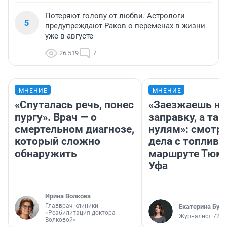
Потеряют голову от любви. Астрологи
5
предупреждают Раков о переменах в жизни
уже в августе
26 519
7
МНЕНИЕ
МНЕНИЕ
«Спуталась речь, понес
«Заезжаешь на
пургу». Врач — о
заправку, а там
смертельном диагнозе,
нулям»: смотри
который сложно
дела с топливо
обнаружить
маршруте Тюм
Уфа
Ирина Волкова
Главврач клиники
Екатерина Бур
«Реабилитация доктора
Журналист 72.R
Волковой»