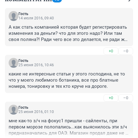
Гость
14 июля 2016, 09:40
А как стать компанией которая будет регистрировать 
изменения за деньги? что для этого надо? Или там 
своя поляна?! Ради чего все это делается, не ради же 
того что Вы тут написали целую статью!? 
+0
–0
Безопасность она вам точно не нужна, бабки вот что 
вам надо.
Гость
25 июня 2016, 10:46
какие не интересные статьи у этого господина, не то 
что у моего любимого ботаника, все про блатные 
номера, тонировку и тех кто круче на дороге.
+0
–0
Гость
25 июня 2016, 01:10
мне как-то з/ч на фокус1 пришли - сайленты, при 
первом морозе полопались...как выяснилось эти з/ч 
предназначались для ОАЭ. Магазин продал даже не 