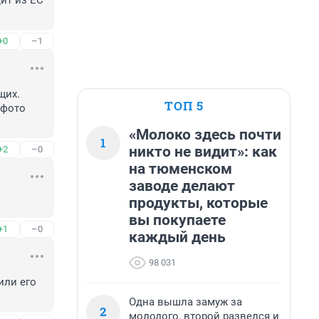
ит из ЕС 
+0
–1
их. 
ТОП 5
фото 
«Молоко здесь почти
1
никто не видит»: как
+2
–0
на тюменском
заводе делают
продукты, которые
вы покупаете
+1
–0
каждый день
98 031
ли его 
Одна вышла замуж за
2
молодого, второй развелся и