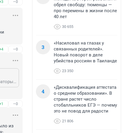
+3
–0
обрел свободу: тюменцы —
про перемены в жизни после
40 лет
30 655
и 
«Насиловал на глазах у
3
связанных родителей».
+4
–0
Новый поворот в деле
убийства россиян в Таиланде
23 350
суть в том,что не только ему не подали обед,а всей съемочной группе(операторы,звукорежиссеры и тд). Это его и возмутило,при том что они работали весь день под дождем. так что не надо,если не знаете)
«Дисквалификация аттестата
4
о среднем образовании». В
стране растет число
+1
–0
стобалльников ЕГЭ — почему
это не повод для радости
21 806
ло из 
у-