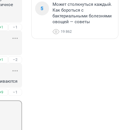
Может столкнуться каждый.
ичное 
5
Как бороться с
бактериальными болезнями
овощей — советы
+1
–1
19 862
+1
–2
ливаются
+9
–1