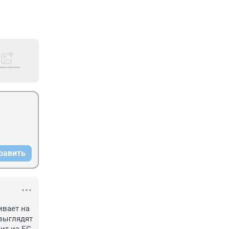
равить
вает на 
выглядят 