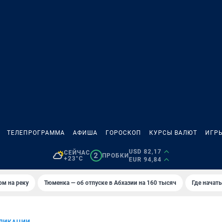
ТЕЛЕПРОГРАММА
АФИША
ГОРОСКОП
КУРСЫ ВАЛЮТ
ИГР
USD 82,17
СЕЙЧАС
2
ПРОБКИ
+23°C
EUR 94,84
ом на реку
Тюменка — об отпуске в Абхазии на 160 тысяч
Где начат