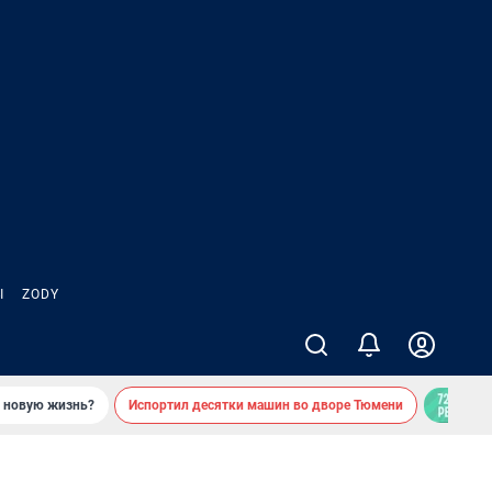
Ы
ZODY
ь новую жизнь?
Испортил десятки машин во дворе Тюмени