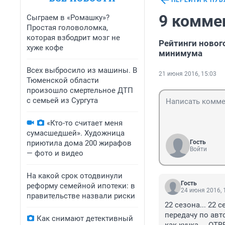
ПЕРЕЙТИ К ПУ
9 комме
Сыграем в «Ромашку»?
Простая головоломка,
которая взбодрит мозг не
Рейтинги новог
хуже кофе
минимума
Всех выбросило из машины. В
21 июня 2016, 15:03
Тюменской области
произошло смертельное ДТП
с семьей из Сургута
«Кто-то считает меня
сумасшедшей». Художница
приютила дома 200 жирафов
Гость
Войти
— фото и видео
На какой срок отодвинули
Гость
реформу семейной ипотеки: в
24 июня 2016, 
правительстве назвали риски
22 сезона... 22 
передачу по авто
Как снимают детективный