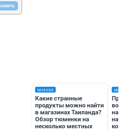
равить
МНЕНИЕ
МНЕНИ
Какие странные
Прода
продукты можно найти
возьм
в магазинах Таиланда?
нам г
Обзор тюменки на
налог
несколько местных
косне