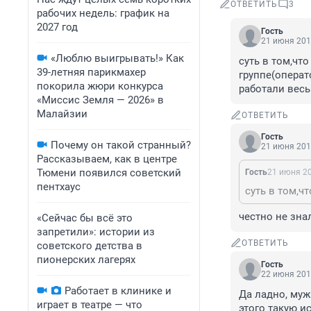
ОТВЕТИТЬ
3
рабочих недель: график на
2027 год
Гость
21 июня 201
«Люблю выигрывать!» Как
суть в том,чт
39-летняя парикмахер
группе(операт
покорила жюри конкурса
работали весь
«Миссис Земля — 2026» в
Малайзии
ОТВЕТИТЬ
Гость
Почему он такой странный?
21 июня 201
Рассказываем, как в центре
Тюмени появился советский
Гость
21 июня 20
пентхаус
честно не знал
«Сейчас бы всё это
запретили»: истории из
ОТВЕТИТЬ
советского детства в
пионерских лагерях
Гость
22 июня 201
Работает в клинике и
Да ладно, муж
играет в театре — что
этого такую и