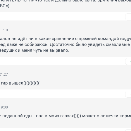
ТВРАТИТЕЛЬНО. Ну что так и должно было быть. Британия выход
BBC=)
11:10
алов не идёт ни в какое сравнение с прежней командой ведущ
ред даже не собираюсь. Достаточно было увидеть смазливые 
ведущих и меня чуть не вырвало.
21:27
гир вышел(((((((((((
19:00
 поданной еды . пал в моих глазах))))) может с ложечки корми