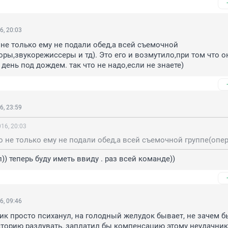
6, 20:03
о не только ему не подали обед,а всей съемочной 
оры,звукорежиссеры и тд). Это его и возмутило,при том что он
 день под дождем. так что не надо,если не знаете)
6, 23:59
16, 20:03
)) теперь буду иметь ввиду . раз всей команде))
6, 09:46
ик просто психанул, на голодный желудок бывает, не зачем бы
сторию раздувать, заплатил бы компенсацию этому неудачник