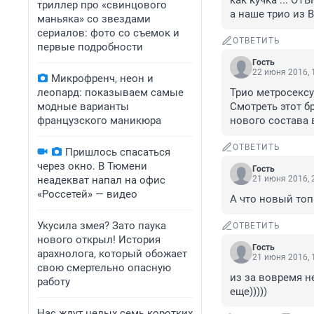
как кучка ... О
триллер про «свинцового
а наше трио из 
маньяка» со звездами
сериалов: фото со съемок и
ОТВЕТИТЬ
первые подробности
Гость
22 июня 2016, 
Микрофренч, неон и
леопард: показываем самые
Трио метросексу
модные варианты
Смотреть этот б
французского маникюра
нового состава 
ОТВЕТИТЬ
Пришлось спасаться
через окно. В Тюмени
Гость
неадекват напал на офис
21 июня 2016, 
«Россетей» — видео
А что новый топ 
Укусила змея? Зато паука
ОТВЕТИТЬ
нового открыл! История
Гость
арахнолога, который обожает
21 июня 2016, 
свою смертельно опасную
из за вовремя не
работу
еще)))))
Нас ждут целых семь коротких