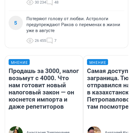
30 234
48
Потеряют голову от любви. Астрологи
5
предупреждают Раков о переменах в жизни
уже в августе
26 455
7
МНЕНИЕ
МНЕНИЕ
Продашь за 3000, налог
Самая доступн
возьмут с 4000. Что
заграница. Тю
нам готовит новый
отправился на
налоговый закон — он
в казахстански
коснется импорта и
Петропавловск
даже репетиторов
там посмотрет
Анастасия Завгородняя
Анатолий Кузн