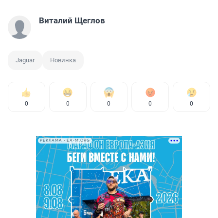
Виталий Щеглов
Jaguar
Новинка
0
0
0
0
0
РЕКЛАМА • EA-M.ORG